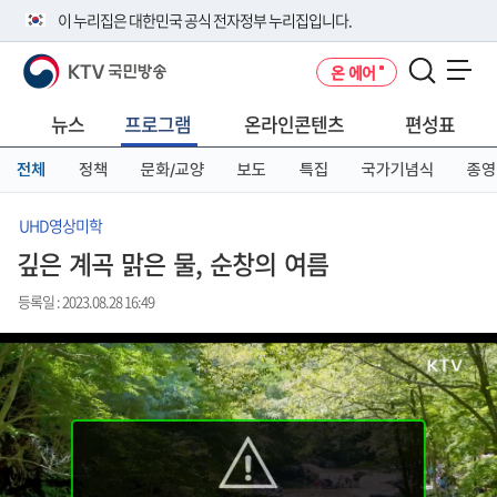
본
메
전
이 누리집은 대한민국 공식 전자정부 누리집입니다.
문
뉴
체
바
바
메
KTV 국민방송
온 에어
로
로
뉴
공식 누리집 주소 확인하기
메뉴 열기
가
가
바
go.kr 주소를 사용하는 누리집은 대한민국 정부기관이 관리하는 누리집입
기
기
로
뉴스
프로그램
온라인콘텐츠
편성표
니다.
가
이밖에 or.kr 또는 .kr등 다른 도메인 주소를 사용하고 있다면 아래 URL에
기
전체
정책
문화/교양
보도
특집
국가기념식
종영
서 도메인 주소를 확인해 보세요
운영중인 공식 누리집보기
UHD영상미학
깊은 계곡 맑은 물, 순창의 여름
등록일 : 2023.08.28 16:49