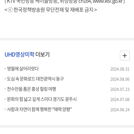
( KTV 국민방송 케이블방송, 위성방송 ch164,
www.ktv.go.kr
)
< ⓒ 한국정책방송원 무단전재 및 재배포 금지 >
UHD영상미학
더보기
영월에 살어리랏다
2024.08.31
도심 속 문화로드 대전광역시 동구
2024.08.06
천수만을 품은 홍성 힐링 여행
2024.07.23
문화의 힘 넓고 깊게 스미다 경기도 광주시
2024.07.08
사람과 자연이 함께 행복한 "매력 양평"
2024.06.24