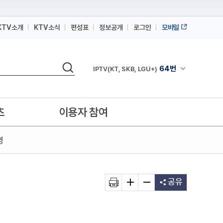
KTV소개
KTV소식
편성표
정보공개
로그인
모바일
164번
스카이라이프
검색
64번
채널안내 펼쳐
IPTV(KT, SKB, LGU+)
164번
스카이라이프
64번
IPTV(KT, SKB, LGU+)
츠
이용자 참여
164번
스카이라이프
영
공유