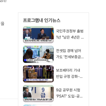
극심한
프로그램내 인기뉴스
성을
국민주권정부 출범
1년 "남은 4년은 8
년처럼"
전셋집 경매 넘어
가도 '전세보증금'
먼저 돌려받는다
보조배터리 기내
반입 규정 강화··
·'수량·보관 제한'
9급 공무원 시험
'PSAT' 도입··공정
채용 위한 변화는?