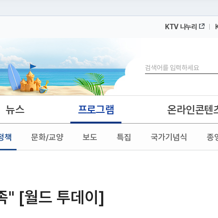
KTV 나누리
 누리집입니다.
 아래 URL에서 도메인 주소를 확인해 보세요
검색
뉴스
프로그램
온라인콘텐
정책
문화/교양
보도
특집
국가기념식
종
" [월드 투데이]