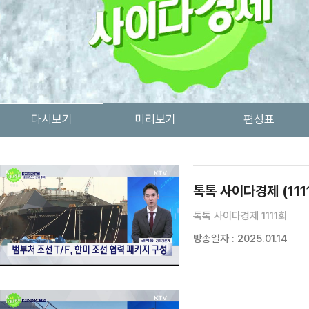
다시보기
미리보기
편성표
검색 조건
검색어 입력
검색
톡톡 사이다경제 (111
톡톡 사이다경제 1111회
방송일자 : 2025.01.14