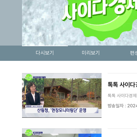
다시보기
미리보기
편
검색 조건
검색어 입력
검색
톡톡 사이다경
톡톡 사이다경제 
방송일자 : 2024