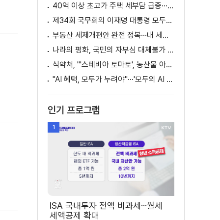
40억 이상 초고가 주택 세부담 급증···실수요자 보호 강화
제34회 국무회의 이재명 대통령 모두발언
부동산 세제개편안 완전 정복···내 세금 어떻게 달라지나? [K-정책 사용법]
나라의 평화, 국민의 자부심 대체불가 대한민국 이재명 대통령 모두말씀
식약처, "'스테비아 토마토', 농산물 아닌 가공식품"
"AI 혜택, 모두가 누려야"···'모두의 AI 성장사다리' 출범
인기 프로그램
1
ISA 국내투자 전액 비과세···월세
세액공제 확대