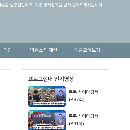
핫이슈를 심층진단하고, 각종 경제정책을 쉽게 풀어드리겠습니다.
자 의견
방송소재 제안
댓글모아보기
프로그램내 인기영상
톡톡 사이다경제
(897회)
톡톡 사이다경제
(891회)