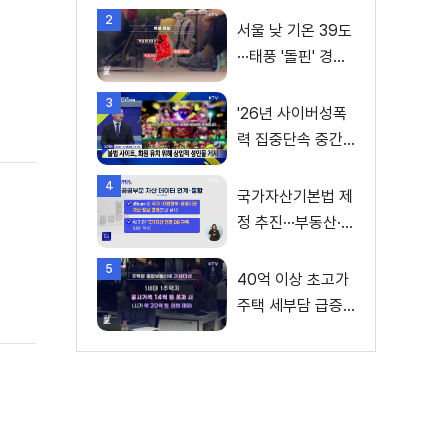
2
서울 낮 기온 39도
···태풍 '돌핀' 경로
변수
3
'26년 사이버성폭
력 집중단속 중간
성과 발표···향후 추
4
진계획은?
국가자산기본법 제
정 추진···부동산·주
식 등 통합 관리
5
40억 이상 초고가
주택 세부담 급증···
실수요자 보호 강
화