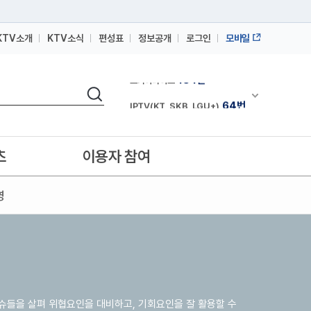
KTV소개
KTV소식
편성표
정보공개
로그인
모바일
164번
스카이라이프
검색
64번
채널안내 펼쳐
IPTV(KT, SKB, LGU+)
164번
스카이라이프
64번
IPTV(KT, SKB, LGU+)
츠
이용자 참여
164번
스카이라이프
영
슈들을 살펴 위협요인을 대비하고, 기회요인을 잘 활용할 수