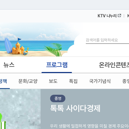
KTV 나누리
 누리집입니다.
 아래 URL에서 도메인 주소를 확인해 보세요
검색
뉴스
프로그램
온라인콘텐
정책
문화/교양
보도
특집
국가기념식
종
종영
톡톡 사이다경제
우리 생활에 밀접하게 영향을 미칠 경제 주요이