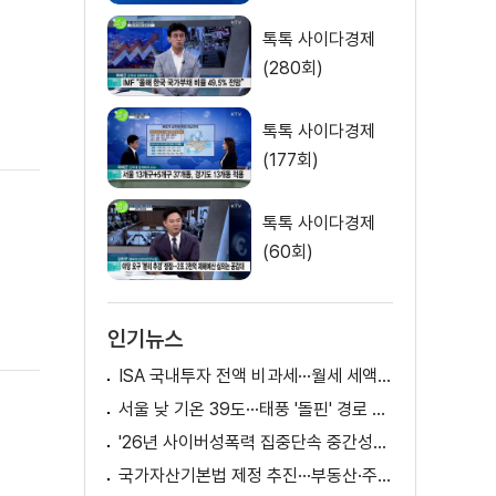
톡톡 사이다경제
(280회)
톡톡 사이다경제
(177회)
톡톡 사이다경제
(60회)
인기뉴스
ISA 국내투자 전액 비과세···월세 세액공제 확대
서울 낮 기온 39도···태풍 '돌핀' 경로 변수
'26년 사이버성폭력 집중단속 중간성과 발표···향후 추진계획은?
국가자산기본법 제정 추진···부동산·주식 등 통합 관리