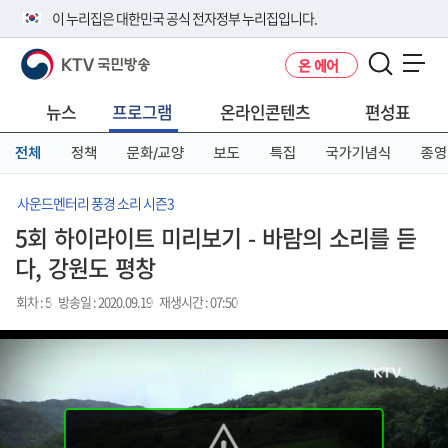
본
메
전
이 누리집은 대한민국 공식 전자정부 누리집입니다.
문
뉴
체
바
바
메
KTV 국민방송
온 에어
로
로
뉴
공식 누리집 주소 확인하기
메뉴 열기
가
가
바
go.kr 주소를 사용하는 누리집은 대한민국 정부기관이 관리하는 누리집입
기
기
로
뉴스
프로그램
온라인콘텐츠
편성표
니다.
가
이밖에 or.kr 또는 .kr등 다른 도메인 주소를 사용하고 있다면 아래 URL에
기
전체
정책
문화/교양
보도
특집
국가기념식
종영
서 도메인 주소를 확인해 보세요
운영중인 공식 누리집보기
사운드멘터리 풍경 소리 시즌3
5회 하이라이트 미리보기 - 바람의 소리를 듣
다, 강원도 평창
회차 : 5
방송일 : 2020.09.19
재생시간 : 07:50