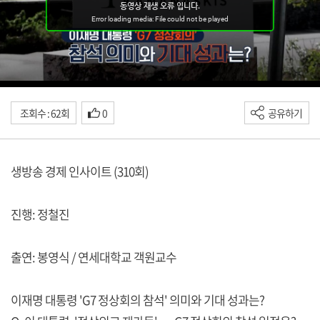
조회수 : 62회
0
공유하기
생방송 경제 인사이트 (310회)
진행: 정철진
출연: 봉영식 / 연세대학교 객원교수
이재명 대통령 'G7 정상회의 참석' 의미와 기대 성과는?