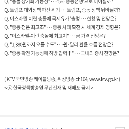
Q. "충돌 장기화 가능성"···'5차 중동전쟁'으로 이어질까?
Q. 트럼프 대외정책 파산 위기···트럼프, 중동 정책 뒤바뀔까?
Q. 이스라엘-이란 충돌에 국제유가 '출렁···현황 및 전망은?
Q. "중동 전운 최고조"···중동 사태 확전 시 세계 경제 영향은?
Q. "이스라엘-이란 충돌에 최고치"···금 가격 전망은?
Q. "1,380원까지 오를 수도"···원·달러 환율 흐름 전망은?
Q. "중동 확전 가능성에 하방 압력↑"···국내외 증시 전망은?
( KTV 국민방송 케이블방송, 위성방송 ch164,
www.ktv.go.kr
)
< ⓒ 한국정책방송원 무단전재 및 재배포 금지 >