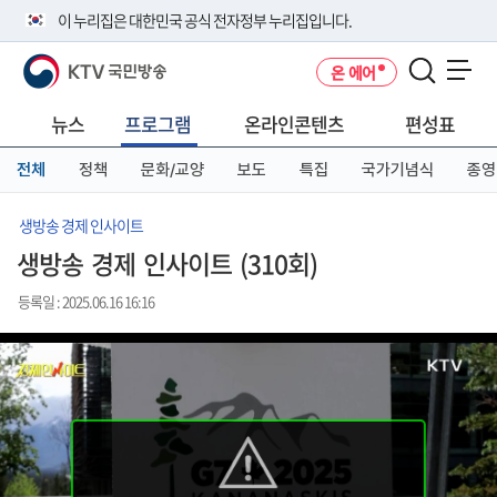
본
메
전
이 누리집은 대한민국 공식 전자정부 누리집입니다.
문
뉴
체
바
바
메
KTV 국민방송
온 에어
로
로
뉴
공식 누리집 주소 확인하기
메뉴 열기
가
가
바
go.kr 주소를 사용하는 누리집은 대한민국 정부기관이 관리하는 누리집입
기
기
로
뉴스
프로그램
온라인콘텐츠
편성표
니다.
가
이밖에 or.kr 또는 .kr등 다른 도메인 주소를 사용하고 있다면 아래 URL에
기
전체
정책
문화/교양
보도
특집
국가기념식
종영
서 도메인 주소를 확인해 보세요
운영중인 공식 누리집보기
생방송 경제 인사이트
생방송 경제 인사이트 (310회)
등록일 : 2025.06.16 16:16