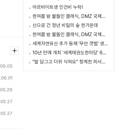
아르바이트생 인건비 누락!
한여름 밤 물들인 클래식, DMZ 국제음악제 성황
산으로 간 청년 비밀의 숲 한가운데
한여름 밤 물들인 클래식, DMZ 국제음악제 성황
세계자연유산 추가 등재 '무안 갯벌' 생태 체험
10년 만에 개최 '세계태권도한마당' 61개국 참가
"발 담그고 더위 식혀요" 청계천 피서지로 인기
06.05
.06.01
05.29
.05.27
.05.27