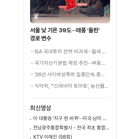
서울 낮 기온 39도···태풍 '돌핀'
경로 변수
ISA 국내투자 전액 비과세···월세 세액공제 확대
국가자산기본법 제정 추진···부동산·주식 등 통합 관리
'26년 사이버성폭력 집중단속 중간성과 발표···향후 추진계획은?
식약처, "'스테비아 토마토', 농산물 아닌 가공식품"
최신영상
이 대통령 '지구 한 바퀴'···미국·남미 순방 성과는? / AX 대전환의 시대! 국민 위한 적극 행정은?
전남광주통합특별시 - 전국 최초 통합돌봄 모델
KTV 이매진 (58회)