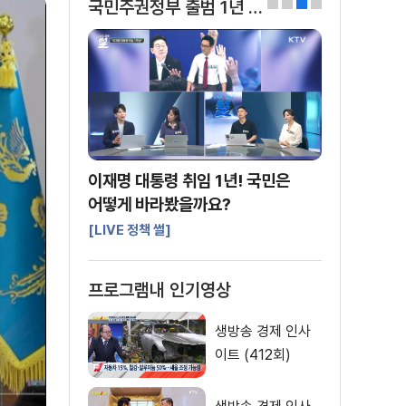
국민주권정부 출범 1년 국정성과
0
1
2
3
이재명 대통령 취임 1년! 국민은
어떻게 바라봤을까요?
[LIVE 정책 썰]
프로그램내 인기영상
생방송 경제 인사
이트 (412회)