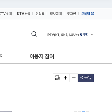
KTV소개
KTV소식
편성표
정보공개
로그인
모바일
164번
스카이라이프
검색
64번
채널안내 펼쳐
IPTV(KT, SKB, LGU+)
164번
스카이라이프
64번
IPTV(KT, SKB, LGU+)
츠
이용자 참여
164번
스카이라이프
공유