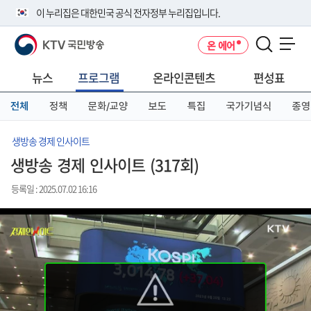
본
메
전
이 누리집은 대한민국 공식 전자정부 누리집입니다.
문
뉴
체
바
바
메
KTV 국민방송
온 에어
로
로
뉴
공식 누리집 주소 확인하기
메뉴 열기
가
가
바
go.kr 주소를 사용하는 누리집은 대한민국 정부기관이 관리하는 누리집입
기
기
로
뉴스
프로그램
온라인콘텐츠
편성표
니다.
가
이밖에 or.kr 또는 .kr등 다른 도메인 주소를 사용하고 있다면 아래 URL에
기
전체
정책
문화/교양
보도
특집
국가기념식
종영
서 도메인 주소를 확인해 보세요
운영중인 공식 누리집보기
생방송 경제 인사이트
생방송 경제 인사이트 (317회)
등록일 : 2025.07.02 16:16