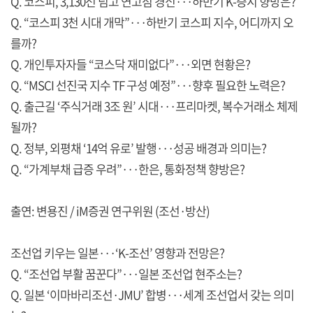
Q. 코스피, 3,130선 넘고 연고점 경신···하반기 K-증시 향방은?
Q. “코스피 3천 시대 개막”···하반기 코스피 지수, 어디까지 오
를까?
Q. 개인투자자들 “코스닥 재미없다”···외면 현황은?
Q. “MSCI 선진국 지수 TF 구성 예정”···향후 필요한 노력은?
Q. 출근길 ‘주식거래 3조 원’ 시대···프리마켓, 복수거래소 체제
될까?
Q. 정부, 외평채 ‘14억 유로’ 발행···성공 배경과 의미는?
Q. “가계부채 급증 우려”···한은, 통화정책 향방은?
출연: 변용진 / iM증권 연구위원 (조선·방산)
조선업 키우는 일본···‘K-조선’ 영향과 전망은?
Q. “조선업 부활 꿈꾼다”···일본 조선업 현주소는?
Q. 일본 ‘이마바리조선·JMU’ 합병···세계 조선업서 갖는 의미