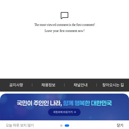
공지사항
채용정보
채널안내
찾아오시는 길
30128 세종특별자치시 정부2청사로 13 한국정책방송원 KTV
TEL: 044-204-8000
Copyrightⓒ KTV 국민방송 All Rights Reserved.
PC버전
앱 다운로드
오늘 하루 보지 않기
닫기