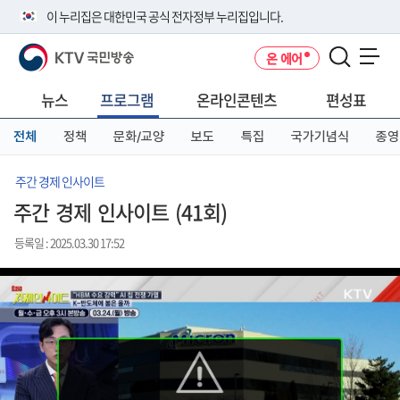
본
메
전
이 누리집은 대한민국 공식 전자정부 누리집입니다.
문
뉴
체
바
바
메
KTV 국민방송
온 에어
로
로
뉴
공식 누리집 주소 확인하기
메뉴 열기
가
가
바
go.kr 주소를 사용하는 누리집은 대한민국 정부기관이 관리하는 누리집입
기
기
로
뉴스
프로그램
온라인콘텐츠
편성표
니다.
가
이밖에 or.kr 또는 .kr등 다른 도메인 주소를 사용하고 있다면 아래 URL에
기
전체
정책
문화/교양
보도
특집
국가기념식
종영
서 도메인 주소를 확인해 보세요
운영중인 공식 누리집보기
주간 경제 인사이트
주간 경제 인사이트 (41회)
등록일 : 2025.03.30 17:52