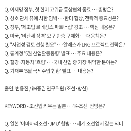
Q. 이재명 정부, 첫 한미 고위급 통상협의 종료···총평은?
Q. 상호 관세 유예 시한 임박···한미 협상, 전략적 중요성은?
Q. 정부, '제조업 르네상스 파트너십' 강조···핵심 내용은?
Q. 미국, '비관세 장벽' 요구 한층 구체화···대응책은?
Q. "사업성 검토 선행 필요"···알래스카 LNG 프로젝트 전략은?
Q. 통계청 '5월 산업활동동향' 발표···주요 내용은?
Q. 철강·자동차 '흐림'···국내 산업 중 가장 취약한 분야는?
Q. 기재부 '5월 국세수입 현황' 발표···내용은?
출연: 변용진 / iM증권 연구위원 (조선·방산)
KEYWORD - 조선업 키우는 일본···'K-조선' 전망은?
Q. 일본 '이마바리조선·JMU' 합병···세계 조선업서 갖는 의미