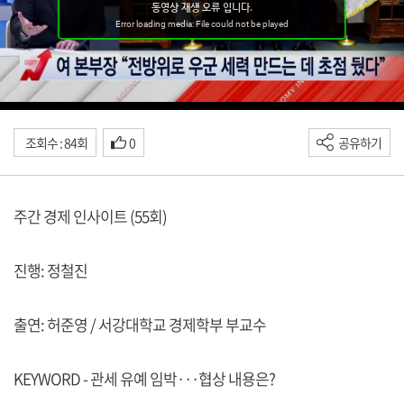
조회수 : 84회
0
공유하기
주간 경제 인사이트 (55회)
진행: 정철진
출연: 허준영 / 서강대학교 경제학부 부교수
KEYWORD - 관세 유예 임박···협상 내용은?