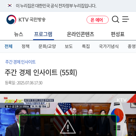
본
메
전
이 누리집은 대한민국 공식 전자정부 누리집입니다.
문
뉴
체
바
바
메
KTV 국민방송
온 에어
로
로
뉴
공식 누리집 주소 확인하기
메뉴 열기
가
가
바
go.kr 주소를 사용하는 누리집은 대한민국 정부기관이 관리하는 누리집입
기
기
로
뉴스
프로그램
온라인콘텐츠
편성표
니다.
가
이밖에 or.kr 또는 .kr등 다른 도메인 주소를 사용하고 있다면 아래 URL에
기
전체
정책
문화/교양
보도
특집
국가기념식
종영
서 도메인 주소를 확인해 보세요
운영중인 공식 누리집보기
주간 경제 인사이트
주간 경제 인사이트 (55회)
등록일 : 2025.07.06 17:30