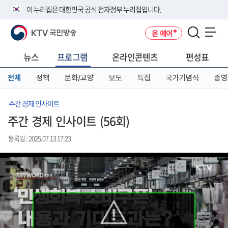
본
메
전
이 누리집은 대한민국 공식 전자정부 누리집입니다.
문
뉴
체
바
바
메
KTV 국민방송
온 에어
로
로
뉴
공식 누리집 주소 확인하기
메뉴 열기
가
가
바
go.kr 주소를 사용하는 누리집은 대한민국 정부기관이 관리하는 누리집입
기
기
로
뉴스
프로그램
온라인콘텐츠
편성표
니다.
가
이밖에 or.kr 또는 .kr등 다른 도메인 주소를 사용하고 있다면 아래 URL에
기
전체
정책
문화/교양
보도
특집
국가기념식
종영
서 도메인 주소를 확인해 보세요
운영중인 공식 누리집보기
주간 경제 인사이트
주간 경제 인사이트 (56회)
등록일 : 2025.07.13 17:23