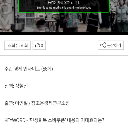
조회수 : 70회
0
공유하기
주간 경제 인사이트 (56회)
진행: 정철진
출연: 이인철 / 참조은경제연구소장
KEYWORD - ‘민생회복 소비쿠폰’ 내용과 기대효과는?