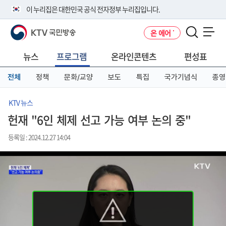
본
메
전
이 누리집은 대한민국 공식 전자정부 누리집입니다.
문
뉴
체
바
바
메
KTV 국민방송
온 에어
로
로
뉴
공식 누리집 주소 확인하기
메뉴 열기
가
가
바
go.kr 주소를 사용하는 누리집은 대한민국 정부기관이 관리하는 누리집입
기
기
로
뉴스
프로그램
온라인콘텐츠
편성표
니다.
가
이밖에 or.kr 또는 .kr등 다른 도메인 주소를 사용하고 있다면 아래 URL에
기
전체
정책
문화/교양
보도
특집
국가기념식
종영
서 도메인 주소를 확인해 보세요
운영중인 공식 누리집보기
KTV 뉴스
헌재 "6인 체제 선고 가능 여부 논의 중"
등록일 : 2024.12.27 14:04