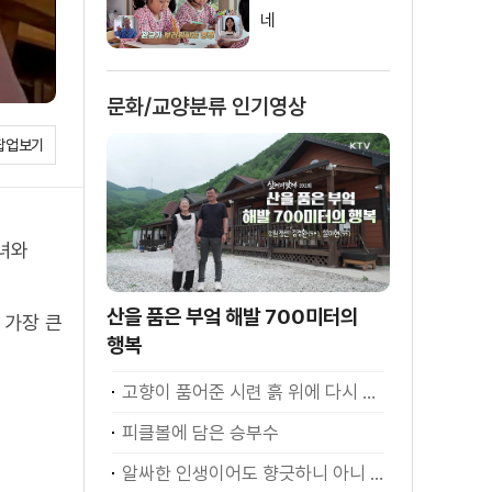
네
문화/교양분류 인기영상
팝업보기
녀와
산을 품은 부엌 해발 700미터의
 가장 큰
행복
고향이 품어준 시련 흙 위에 다시 서다
피클볼에 담은 승부수
알싸한 인생이어도 향긋하니 아니 좋은가