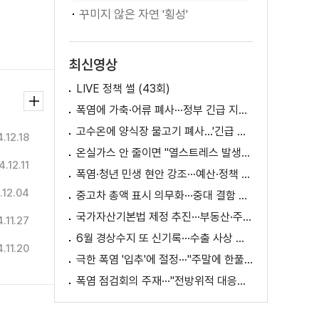
꾸미지 않은 자연 '횡성'
최신영상
LIVE 정책 썰 (43회)
폭염에 가축·어류 폐사···정부 긴급 지원책 마련
고수온에 양식장 물고기 폐사...'긴급 방류' 지원
.12.18
온실가스 안 줄이면 "열스트레스 발생일 29배 증가"
.12.11
폭염·청년 민생 현안 강조···예산·정책 방향 제시
.12.04
중고차 총액 표시 의무화···중대 결함 시 '계약 해제'
국가자산기본법 제정 추진···부동산·주식 등 통합 관리
.11.27
6월 경상수지 또 신기록···수출 사상 첫 1천억 달러
.11.20
극한 폭염 '입추'에 절정···"주말에 한풀 꺾인다"
폭염 점검회의 주재···"전방위적 대응체계 가동"