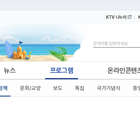
KTV 나누리
 누리집입니다.
 아래 URL에서 도메인 주소를 확인해 보세요
검색
뉴스
프로그램
온라인콘텐
정책
문화/교양
보도
특집
국가기념식
종