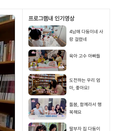
프로그램내 인기영상
4남매 다둥이네 사
랑 걸렸네
육아 고수 아빠들
도전하는 우리 엄
마, 좋아요!
돌봄, 함께라서 행
복해요
딸부자 집 다둥이