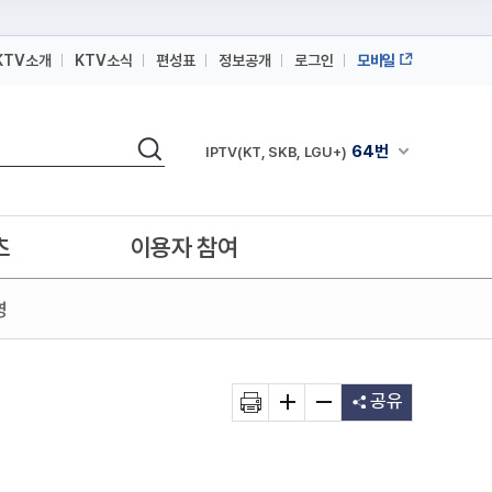
KTV소개
KTV소식
편성표
정보공개
로그인
모바일
164번
스카이라이프
검색
64번
채널안내 펼쳐
IPTV(KT, SKB, LGU+)
164번
스카이라이프
64번
IPTV(KT, SKB, LGU+)
츠
이용자 참여
164번
스카이라이프
영
공유