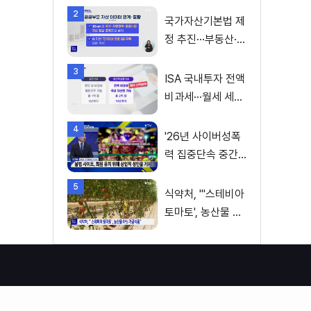
2
국가자산기본법 제
정 추진···부동산·주
식 등 통합 관리
3
ISA 국내투자 전액
비과세···월세 세액
공제 확대
4
'26년 사이버성폭
력 집중단속 중간
성과 발표···향후 추
5
진계획은?
식약처, "'스테비아
토마토', 농산물 아
닌 가공식품"