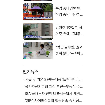
천139만 원
폭염 중대경보 땐
작업 중단···취약 사
업장 불시 점검
비거주 1주택도 실
거주 유예···"갭투
자 불허 원칙 유지"
"먹는 알부민, 효과
전혀 없어"···소비
자 주의 필요
인기뉴스
서울 낮 기온 39도···태풍 '돌핀' 경로 변수
국가자산기본법 제정 추진···부동산·주식 등 통합 관리
ISA 국내투자 전액 비과세···월세 세액공제 확대
'26년 사이버성폭력 집중단속 중간성과 발표···향후 추진계획은?