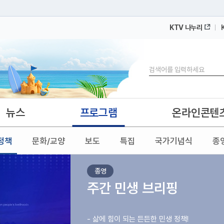
KTV 나누리
 누리집입니다.
 아래 URL에서 도메인 주소를 확인해 보세요
검색
뉴스
프로그램
온라인콘텐
정책
문화/교양
보도
특집
국가기념식
종
종영
주간 민생 브리핑
- 삶에 힘이 되는 든든한 민생 정책!