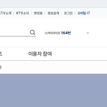
KTV소개
KTV소식
편성표
정보공개
로그인
모바일
164번
스카이라이프
64번
IPTV(KT, SKB, LGU+)
검색
164번
채널안내 펼쳐
스카이라이프
64번
IPTV(KT, SKB, LGU+)
164번
스카이라이프
츠
이용자 참여
영