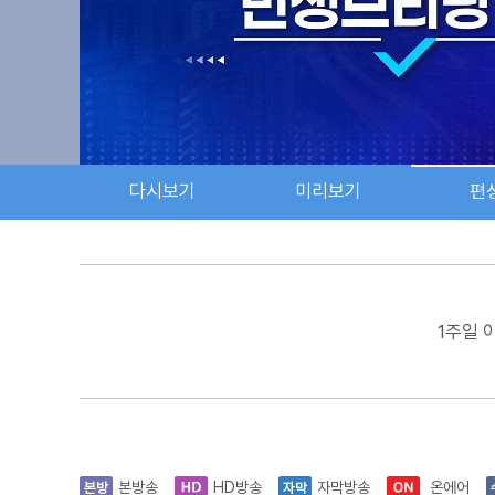
다시보기
미리보기
편
1주일 
본방송
HD방송
자막방송
온에어