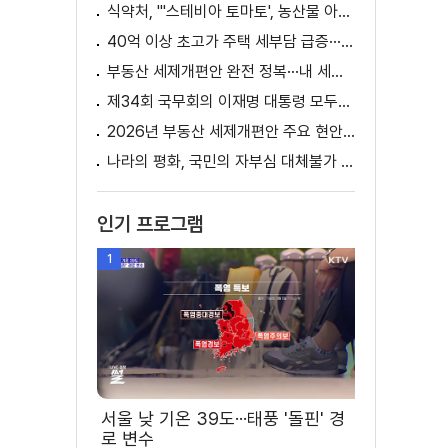
식약처, "'스테비아 토마토', 농산물 아닌 가공식품"
40억 이상 초고가 주택 세부담 급증···실수요자 보호 강화
부동산 세제개편안 완전 정복···내 세금 어떻게 달라지나? [K-정책 사용법]
제34회 국무회의 이재명 대통령 모두발언
2026년 부동산 세제개편안 주요 현안 팩트체크 [K-정책 사용법]
나라의 평화, 국민의 자부심 대체불가 대한민국 이재명 대통령 모두말씀
인기 프로그램
1
서울 낮 기온 39도···태풍 '돌핀' 경
로 변수