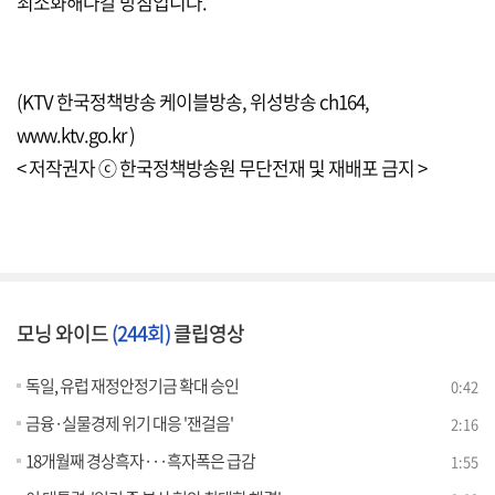
최소화해나갈 방침입니다.
(KTV 한국정책방송 케이블방송, 위성방송 ch164,
www.ktv.go.kr )
< 저작권자 ⓒ 한국정책방송원 무단전재 및 재배포 금지 >
모닝 와이드
(244회)
클립영상
독일, 유럽 재정안정기금 확대 승인
0:42
금융·실물경제 위기 대응 '잰걸음'
2:16
18개월째 경상흑자···흑자폭은 급감
1:55