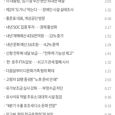
이 대통령, '임기 중 부산 현안 최대한 해결'
2:03
제2의 '도가니' 막는다···장애인 시설 실태조사
1:32
홍준표 대표, 개성공단 방문
0:30
내년 SOC 집중 투자···경제 활성화
2:17
내년 재해예산 4조6천억원···21% 증가
1:52
내년 문화 예산 3.6조원···4.2% 증액
1:29
신형 전투복 내달 보급···"전투력 기능성 제고"
1:41
한·호주 FTA 답보···쇠고기 관세 철폐 시사
1:32
다음달부터 다문화가족 범위 확대
1:21
고령자 10명 중 6명 "노후 준비 안 돼"
2:03
유가보조금 심사 강화···부정수급 차단
0:27
유사석유 적발 주유소 대대적 시설 점검
0:36
"4분기 수출 호조세 다소 둔화 전망"
0:33
외교부, 한일 청구권 협정 TF 설치
0:39