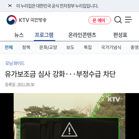
본
메
전
이 누리집은 대한민국 공식 전자정부 누리집입니다.
문
뉴
체
바
바
메
KTV 국민방송
온 에어
로
로
뉴
공식 누리집 주소 확인하기
메뉴 열기
가
가
바
go.kr 주소를 사용하는 누리집은 대한민국 정부기관이 관리하는 누리집입
기
기
로
뉴스
프로그램
온라인콘텐츠
편성표
니다.
가
이밖에 or.kr 또는 .kr등 다른 도메인 주소를 사용하고 있다면 아래 URL에
기
전체
정책
문화/교양
보도
특집
국가기념식
종영
서 도메인 주소를 확인해 보세요
운영중인 공식 누리집보기
모닝 와이드
유가보조금 심사 강화···부정수급 차단
등록일 : 2011.09.30