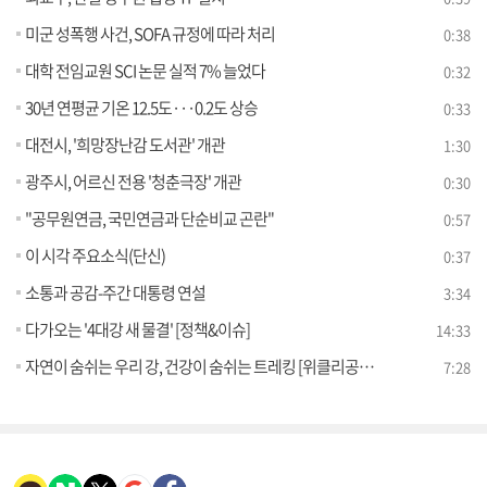
미군 성폭행 사건, SOFA 규정에 따라 처리
0:38
대학 전임교원 SCI 논문 실적 7% 늘었다
0:32
30년 연평균 기온 12.5도···0.2도 상승
0:33
대전시, '희망장난감 도서관' 개관
1:30
광주시, 어르신 전용 '청춘극장' 개관
0:30
"공무원연금, 국민연금과 단순비교 곤란"
0:57
이 시각 주요소식(단신)
0:37
소통과 공감-주간 대통령 연설
3:34
다가오는 '4대강 새 물결' [정책&이슈]
14:33
자연이 숨쉬는 우리 강, 건강이 숨쉬는 트레킹 [위클리공감 동행!]
7:28