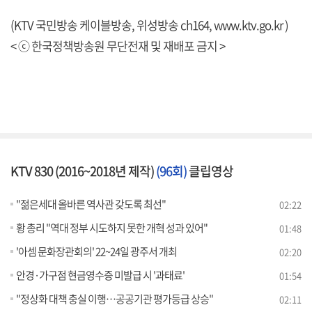
(KTV 국민방송 케이블방송, 위성방송 ch164,
www.ktv.go.kr
)
< ⓒ 한국정책방송원 무단전재 및 재배포 금지 >
KTV 830 (2016~2018년 제작)
(96회)
클립영상
"젊은세대 올바른 역사관 갖도록 최선"
02:22
황 총리 "역대 정부 시도하지 못한 개혁 성과 있어"
01:48
'아셈 문화장관회의' 22~24일 광주서 개최
02:20
안경·가구점 현금영수증 미발급 시 '과태료'
01:54
"정상화 대책 충실 이행…공공기관 평가등급 상승"
02:11