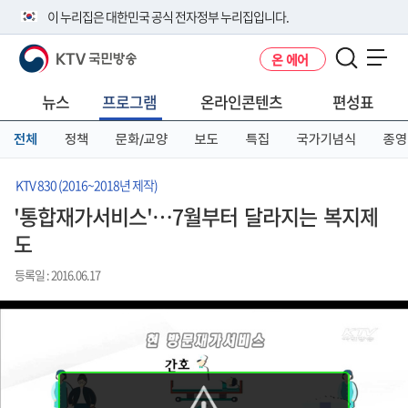
본
메
전
이 누리집은 대한민국 공식 전자정부 누리집입니다.
문
뉴
체
바
바
메
KTV 국민방송
온 에어
로
로
뉴
공식 누리집 주소 확인하기
메뉴 열기
가
가
바
go.kr 주소를 사용하는 누리집은 대한민국 정부기관이 관리하는 누리집입
기
기
로
뉴스
프로그램
온라인콘텐츠
편성표
니다.
가
이밖에 or.kr 또는 .kr등 다른 도메인 주소를 사용하고 있다면 아래 URL에
기
전체
정책
문화/교양
보도
특집
국가기념식
종영
서 도메인 주소를 확인해 보세요
운영중인 공식 누리집보기
KTV 830 (2016~2018년 제작)
'통합재가서비스'…7월부터 달라지는 복지제
도
등록일 : 2016.06.17