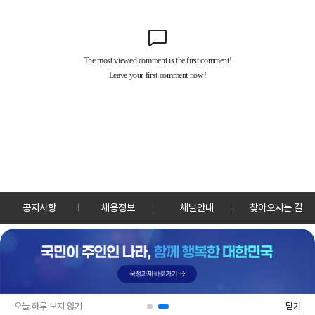
공지사항
채용정보
채널안내
찾아오시는 길
30128 세종특별자치시 정부2청사로 13 한국정책방송원 KTV
TEL: 044-204-8000
Copyrightⓒ KTV 국민방송 All Rights Reserved.
PC버전
앱 다운로드
오늘 하루 보지 않기
닫기