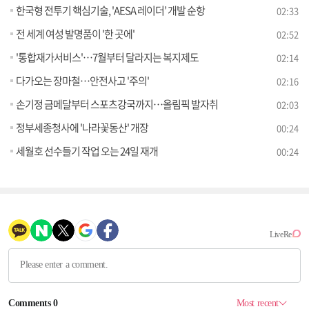
한국형 전투기 핵심기술, 'AESA 레이더’ 개발 순항
02:33
전 세계 여성 발명품이 '한 곳에'
02:52
'통합재가서비스'…7월부터 달라지는 복지제도
02:14
다가오는 장마철…안전사고 '주의'
02:16
손기정 금메달부터 스포츠강국까지…올림픽 발자취
02:03
정부세종청사에 '나라꽃동산' 개장
00:24
세월호 선수들기 작업 오는 24일 재개
00:24