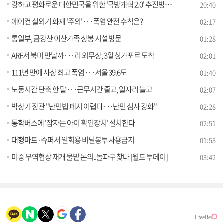
강하고 평화로운 대한민국을 위한 '국방개혁 2.0' 추진방향과 목표는? [정책 공감]
20:40
에어컨 실외기 화재 '주의'···폭염 안전 수칙은?
02:17
통일부, 금강산 이산가족 상봉 시설 방문
01:28
ARF서 북미 만날까···리 외무상, 3일 싱가포르 도착
02:01
111년 만에 사상 최고 폭염···서울 39.6도
01:40
노동시간 단축 한 달···근무시간 줄고, 일자리 늘고
02:07
박상기 장관 "난민법 폐지 어렵다···난민 심사 강화"
02:28
통학버스에 '잠자는 아이 확인장치' 설치한다
02:51
대형마트·슈퍼서 일회용 비닐봉투 사용금지
01:53
미중 무역협상 재개 물밑 논의..돌파구 찾나 [월드 투데이]
03:42