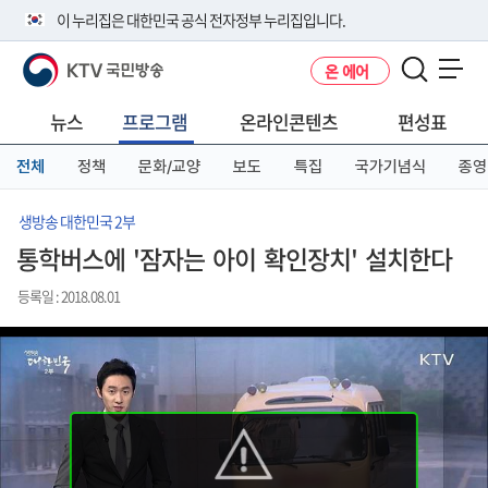
본
메
전
이 누리집은 대한민국 공식 전자정부 누리집입니다.
문
뉴
체
바
바
메
KTV 국민방송
온 에어
로
로
뉴
공식 누리집 주소 확인하기
메뉴 열기
가
가
바
go.kr 주소를 사용하는 누리집은 대한민국 정부기관이 관리하는 누리집입
기
기
로
뉴스
프로그램
온라인콘텐츠
편성표
니다.
가
이밖에 or.kr 또는 .kr등 다른 도메인 주소를 사용하고 있다면 아래 URL에
기
전체
정책
문화/교양
보도
특집
국가기념식
종영
서 도메인 주소를 확인해 보세요
운영중인 공식 누리집보기
생방송 대한민국 2부
통학버스에 '잠자는 아이 확인장치' 설치한다
등록일 : 2018.08.01