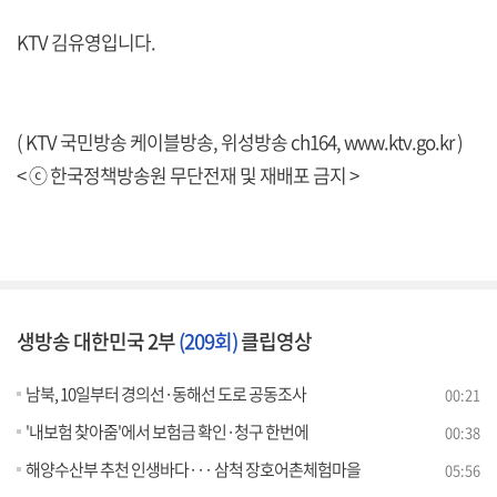
KTV 김유영입니다.
( KTV 국민방송 케이블방송, 위성방송 ch164,
www.ktv.go.kr
)
< ⓒ 한국정책방송원 무단전재 및 재배포 금지 >
생방송 대한민국 2부
(209회)
클립영상
남북, 10일부터 경의선·동해선 도로 공동조사
00:21
'내보험 찾아줌'에서 보험금 확인·청구 한번에
00:38
해양수산부 추천 인생바다··· 삼척 장호어촌체험마을
05:56