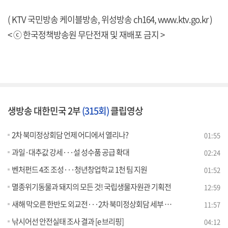
( KTV 국민방송 케이블방송, 위성방송 ch164,
www.ktv.go.kr
)
< ⓒ 한국정책방송원 무단전재 및 재배포 금지 >
생방송 대한민국 2부
(315회)
클립영상
2차 북미정상회담 언제 어디에서 열리나?
01:55
과일·대추값 강세···설 성수품 공급 확대
02:24
벤처펀드 4조 조성···청년창업학교 1천 팀 지원
01:52
멸종위기동물과 돼지의 모든 것! 국립생물자원관 기획전
12:59
새해 막오른 한반도 외교전···2차 북미정상회담 세부 논의 전망은? [라이브 이슈]
11:57
낚시어선 안전실태 조사 결과 [e 브리핑]
04:12