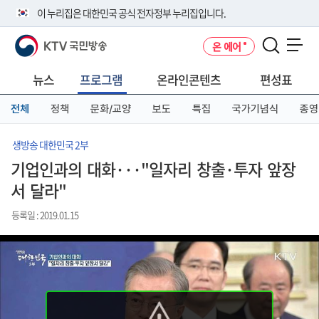
본
메
전
이 누리집은 대한민국 공식 전자정부 누리집입니다.
문
뉴
체
바
바
메
KTV 국민방송
온 에어
로
로
뉴
공식 누리집 주소 확인하기
메뉴 열기
가
가
바
go.kr 주소를 사용하는 누리집은 대한민국 정부기관이 관리하는 누리집입
기
기
로
뉴스
프로그램
온라인콘텐츠
편성표
니다.
가
이밖에 or.kr 또는 .kr등 다른 도메인 주소를 사용하고 있다면 아래 URL에
기
전체
정책
문화/교양
보도
특집
국가기념식
종영
서 도메인 주소를 확인해 보세요
운영중인 공식 누리집보기
생방송 대한민국 2부
기업인과의 대화···"일자리 창출·투자 앞장
서 달라"
등록일 : 2019.01.15