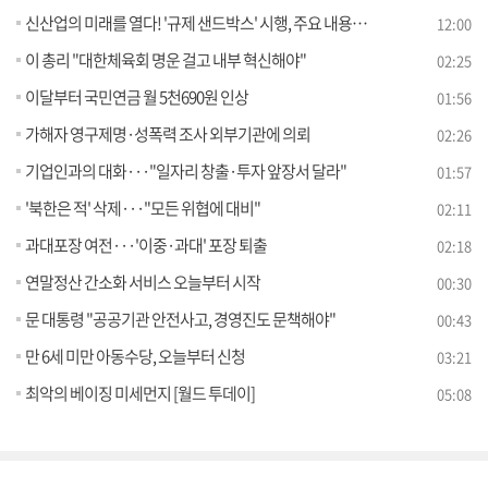
신산업의 미래를 열다! '규제 샌드박스' 시행, 주요 내용은? [정책공감]
12:00
이 총리 "대한체육회 명운 걸고 내부 혁신해야"
02:25
이달부터 국민연금 월 5천690원 인상
01:56
가해자 영구제명·성폭력 조사 외부기관에 의뢰
02:26
기업인과의 대화···"일자리 창출·투자 앞장서 달라"
01:57
'북한은 적' 삭제···"모든 위협에 대비"
02:11
과대포장 여전···'이중·과대' 포장 퇴출
02:18
연말정산 간소화 서비스 오늘부터 시작
00:30
문 대통령 "공공기관 안전사고, 경영진도 문책해야"
00:43
만 6세 미만 아동수당, 오늘부터 신청
03:21
최악의 베이징 미세먼지 [월드 투데이]
05:08