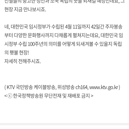
선열들의 숭고한 정신과 조국 독립의 뜻을 되새길 예정인데요, 그
현장 지금 만나보시죠.
네, 대한민국 임시정부가 수립된 4월 11일까지 42일간 주자봉송
부터 다양한 문화행사까지 다채롭게 펼쳐지는데요, 대한민국 임
시정부 수립 100주년의 의미를 어떻게 되새겨볼 수 있을지 독립
의 횃불 현장!
자세히 전해주시죠.
( KTV 국민방송 케이블방송, 위성방송 ch164,
www.ktv.go.kr
)
< ⓒ 한국정책방송원 무단전재 및 재배포 금지 >