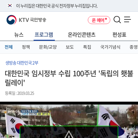
본
메
전
이 누리집은 대한민국 공식 전자정부 누리집입니다.
문
뉴
체
바
바
메
KTV 국민방송
온 에어
로
로
뉴
공식 누리집 주소 확인하기
메뉴 열기
가
가
바
go.kr 주소를 사용하는 누리집은 대한민국 정부기관이 관리하는 누리집입
기
기
로
뉴스
프로그램
온라인콘텐츠
편성표
니다.
가
이밖에 or.kr 또는 .kr등 다른 도메인 주소를 사용하고 있다면 아래 URL에
기
전체
정책
문화/교양
보도
특집
국가기념식
종영
서 도메인 주소를 확인해 보세요
운영중인 공식 누리집보기
생방송 대한민국 2부
대한민국 임시정부 수립 100주년 '독립의 횃불
릴레이'
등록일 : 2019.03.25