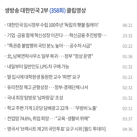
생방송 대한민국 2부
(358회)
클립영상
대한민국 임시정부 수립 100주년 '독립의 횃불 릴레이'
06:21
기업·금융 함께 혁신성장 이끈다···혁신금융 추진방향 [경제&이슈]
23:32
"특권층 불법행위 국민 분노 높아···공수처 시급"
02:22
北, 남북연락사무소 일부 복귀···정부 "정상 운영"
01:36
내일부터 일반인도 LPG 차 구매 가능
01:32
딸 입시에 대학원생 동원한 교수 '파면' 요구
01:22
유리천장 깨고 균형성장···정부-경제단체 나서
02:32
국내 최장 탐방로 '남파랑길' 조성
01:32
학교 주변 가게 1곳당 담배광고 22개···'무방비 노출'
02:11
전업맘 74.6%, 취업 희망···"교육·생활비 위해"
03:37
영국서 '브렉시트 제 2의 국민투표' 요구 시위 [월드 투데이]
04:36