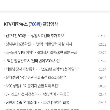
KTV 대한뉴스
(766회)
클립영상
신규 1천600명···생활치료센터 추가 확보
02:30
청해부대 6명 확진···'방역·의료인력 지원' 지시
02:28
55~59세 '71% 예약'···8월까지 3천500만 회분 공급
02:29
"백신 접종완료 시 '델타 변이' 80% 차단"
02:26
베트남 당서기장 통화···"2023년 교역액 1천억 달러"
01:54
문 대통령 "국무위원 국회 출석 최소화 요청"
00:18
NSC 상임위 "미군기지 반환 적극 추진"
00:35
3기 신도시 첫 사전청약···4천3백여 가구 공급
02:44
상반기 수출 '역대 최대'···코로나19 이전 회복
02:16