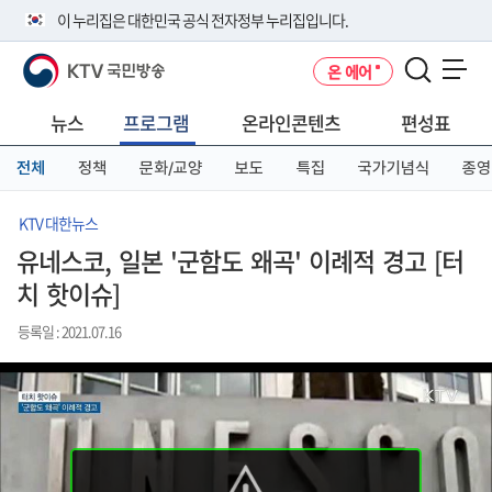
본
메
전
이 누리집은 대한민국 공식 전자정부 누리집입니다.
문
뉴
체
바
바
메
KTV 국민방송
온 에어
로
로
뉴
공식 누리집 주소 확인하기
메뉴 열기
가
가
바
go.kr 주소를 사용하는 누리집은 대한민국 정부기관이 관리하는 누리집입
기
기
로
뉴스
프로그램
온라인콘텐츠
편성표
니다.
가
이밖에 or.kr 또는 .kr등 다른 도메인 주소를 사용하고 있다면 아래 URL에
기
전체
정책
문화/교양
보도
특집
국가기념식
종영
서 도메인 주소를 확인해 보세요
운영중인 공식 누리집보기
KTV 대한뉴스
유네스코, 일본 '군함도 왜곡' 이례적 경고 [터
치 핫이슈]
등록일 : 2021.07.16