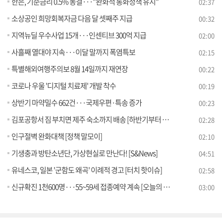
한은, 기준금리 0.5% 동결···"완화적 통화정책 유지"
02:37
소상공인 희망회복자금 다음 달 셋째주 지급
00:32
지역뉴딜 우수사업 15개···인센티브 300억 지급
02:00
사흘째 열대야 지속···이달 말까지 폭염특보
02:15
특별해외여행주의보 8월 14일까지 재연장
00:22
코로나 우울 '디지털 치료제' 개발 착수
00:19
상반기 마약밀수 662건···국제우편·특송 증가
00:23
김포공항서 짐 부치면 제주 숙소까지 배송 [하반기부터 이렇게 달라집니다]
02:28
인구절벽 완화대책 [정책 말모이]
02:10
기생충과 방탄소년단, 가상현실로 만난다! [S&News]
04:51
유네스코, 일본 '군함도 왜곡' 이례적 경고 [터치 핫이슈]
02:58
신규확진 1천600명···55~59세 접종예약 계속 [오늘의 브리핑]
03:00