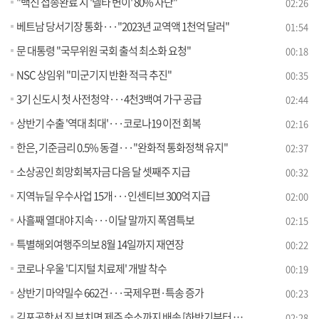
"백신 접종완료 시 '델타 변이' 80% 차단"
02:26
베트남 당서기장 통화···"2023년 교역액 1천억 달러"
01:54
문 대통령 "국무위원 국회 출석 최소화 요청"
00:18
NSC 상임위 "미군기지 반환 적극 추진"
00:35
3기 신도시 첫 사전청약···4천3백여 가구 공급
02:44
상반기 수출 '역대 최대'···코로나19 이전 회복
02:16
한은, 기준금리 0.5% 동결···"완화적 통화정책 유지"
02:37
소상공인 희망회복자금 다음 달 셋째주 지급
00:32
지역뉴딜 우수사업 15개···인센티브 300억 지급
02:00
사흘째 열대야 지속···이달 말까지 폭염특보
02:15
특별해외여행주의보 8월 14일까지 재연장
00:22
코로나 우울 '디지털 치료제' 개발 착수
00:19
상반기 마약밀수 662건···국제우편·특송 증가
00:23
김포공항서 짐 부치면 제주 숙소까지 배송 [하반기부터 이렇게 달라집니다]
02:28