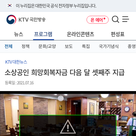
본
메
전
이 누리집은 대한민국 공식 전자정부 누리집입니다.
문
뉴
체
바
바
메
KTV 국민방송
온 에어
로
로
뉴
공식 누리집 주소 확인하기
메뉴 열기
가
가
바
go.kr 주소를 사용하는 누리집은 대한민국 정부기관이 관리하는 누리집입
기
기
로
뉴스
프로그램
온라인콘텐츠
편성표
니다.
가
이밖에 or.kr 또는 .kr등 다른 도메인 주소를 사용하고 있다면 아래 URL에
기
전체
정책
문화/교양
보도
특집
국가기념식
종영
서 도메인 주소를 확인해 보세요
운영중인 공식 누리집보기
KTV 대한뉴스
소상공인 희망회복자금 다음 달 셋째주 지급
등록일 : 2021.07.16