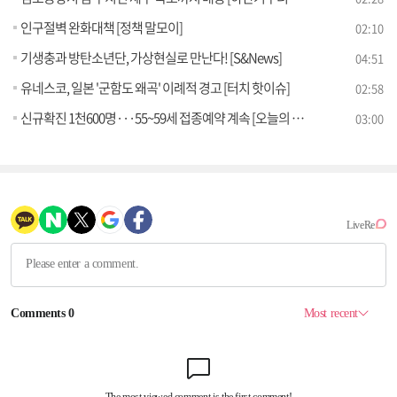
인구절벽 완화대책 [정책 말모이]
02:10
기생충과 방탄소년단, 가상현실로 만난다! [S&News]
04:51
유네스코, 일본 '군함도 왜곡' 이례적 경고 [터치 핫이슈]
02:58
신규확진 1천600명···55~59세 접종예약 계속 [오늘의 브리핑]
03:00