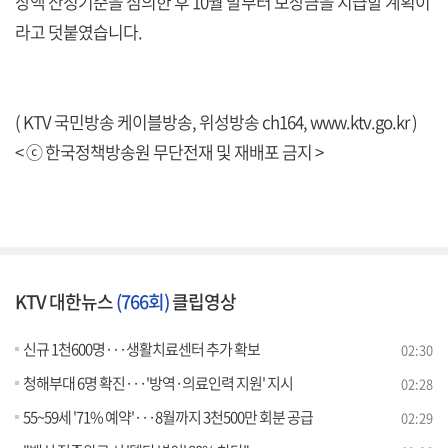
상액 산정기준을 심의한 후 10월 말부터 보상금을 지급할 계획이
라고 덧붙였습니다.
( KTV 국민방송 케이블방송, 위성방송 ch164,
www.ktv.go.kr
)
< ⓒ 한국정책방송원 무단전재 및 재배포 금지 >
KTV 대한뉴스
(766회)
클립영상
신규 1천600명···생활치료센터 추가 확보
02:30
청해부대 6명 확진···'방역·의료인력 지원' 지시
02:28
55~59세 '71% 예약'···8월까지 3천500만 회분 공급
02:29