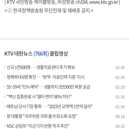
( KTV 국민방송 케이블방송, 위성방송 ch164,
www.ktv.go.kr
)
< ⓒ 한국정책방송원 무단전재 및 재배포 금지 >
KTV 대한뉴스
(766회)
클립영상
신규 1천600명···생활치료센터 추가 확보
02:30
청해부대 6명 확진···'방역·의료인력 지원' 지시
02:28
55~59세 '71% 예약'···8월까지 3천500만 회분 공급
02:29
"백신 접종완료 시 '델타 변이' 80% 차단"
02:26
베트남 당서기장 통화···"2023년 교역액 1천억 달러"
01:54
문 대통령 "국무위원 국회 출석 최소화 요청"
00:18
NSC 상임위 "미군기지 반환 적극 추진"
00:35