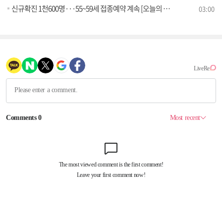
신규확진 1천600명···55~59세 접종예약 계속 [오늘의 브리핑]
03:00