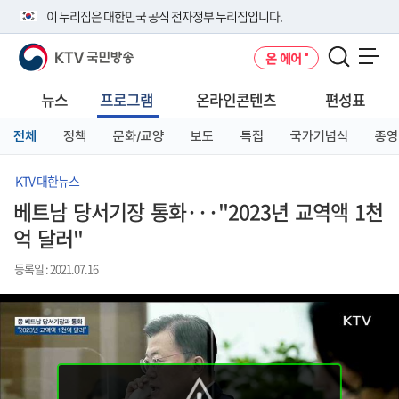
본
메
전
이 누리집은 대한민국 공식 전자정부 누리집입니다.
문
뉴
체
바
바
메
KTV 국민방송
온 에어
로
로
뉴
공식 누리집 주소 확인하기
메뉴 열기
가
가
바
go.kr 주소를 사용하는 누리집은 대한민국 정부기관이 관리하는 누리집입
기
기
로
뉴스
프로그램
온라인콘텐츠
편성표
니다.
가
이밖에 or.kr 또는 .kr등 다른 도메인 주소를 사용하고 있다면 아래 URL에
기
전체
정책
문화/교양
보도
특집
국가기념식
종영
서 도메인 주소를 확인해 보세요
운영중인 공식 누리집보기
KTV 대한뉴스
베트남 당서기장 통화···"2023년 교역액 1천
억 달러"
등록일 : 2021.07.16