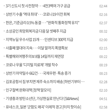
3기 신도시 첫 사전청약···4천3백여 가구 공급
02:44
상반기 수출 '역대 최대'···코로나19 이전 회복
02:16
한은, 기준금리 0.5% 동결···"완화적 통화정책 유지"
02:37
소상공인 희망회복자금 다음 달 셋째주 지급
00:32
지역뉴딜 우수사업 15개···인센티브 300억 지급
02:00
사흘째 열대야 지속···이달 말까지 폭염특보
02:15
특별해외여행주의보 8월 14일까지 재연장
00:22
코로나 우울 '디지털 치료제' 개발 착수
00:19
상반기 마약밀수 662건···국제우편·특송 증가
00:23
김포공항서 짐 부치면 제주 숙소까지 배송 [하반기부터 이렇게 달라집니다]
02:28
인구절벽 완화대책 [정책 말모이]
02:10
기생충과 방탄소년단, 가상현실로 만난다! [S&News]
04:51
유네스코, 일본 '군함도 왜곡' 이례적 경고 [터치 핫이슈]
02:58