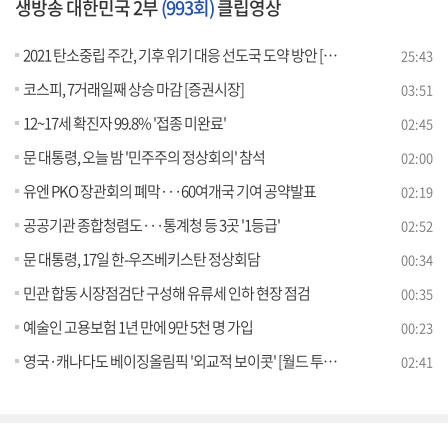
생방송 대한민국 2부
(993회)
클립영상
2021 탄소중립 주간, 기후 위기 대응 선도국 도약 방안 [경제&이슈]
25:43
코스피, 7거래일째 상승 마감 [증권시장]
03:51
12~17세 확진자 99.8% '접종 미완료'
02:45
문 대통령, 오늘 밤 '민주주의 정상회의' 참석
02:00
유엔 PKO 장관회의 폐막···60여개국 기여 공약발표
02:19
공공기관 종합청렴도···통계청 등 3곳 '1등급'
02:52
문 대통령, 17일 한-우즈베키스탄 정상회담
00:34
민관 합동 시장점검단 구성해 유류세 인하 현장 점검
00:35
예술인 고용보험 1년 만에 9만 5천 명 가입
00:23
영국·캐나다도 베이징올림픽 '외교적 보이콧' [월드 투데이]
02:41