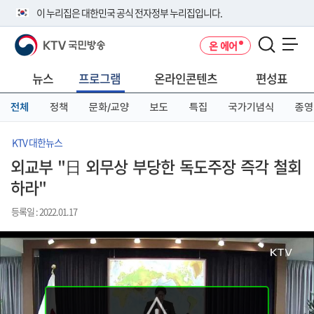
본
메
전
이 누리집은 대한민국 공식 전자정부 누리집입니다.
문
뉴
체
바
바
메
KTV 국민방송
온 에어
로
로
뉴
공식 누리집 주소 확인하기
메뉴 열기
가
가
바
go.kr 주소를 사용하는 누리집은 대한민국 정부기관이 관리하는 누리집입
기
기
로
뉴스
프로그램
온라인콘텐츠
편성표
니다.
가
이밖에 or.kr 또는 .kr등 다른 도메인 주소를 사용하고 있다면 아래 URL에
기
전체
정책
문화/교양
보도
특집
국가기념식
종영
서 도메인 주소를 확인해 보세요
운영중인 공식 누리집보기
KTV 대한뉴스
외교부 "日 외무상 부당한 독도주장 즉각 철회
하라"
등록일 : 2022.01.17