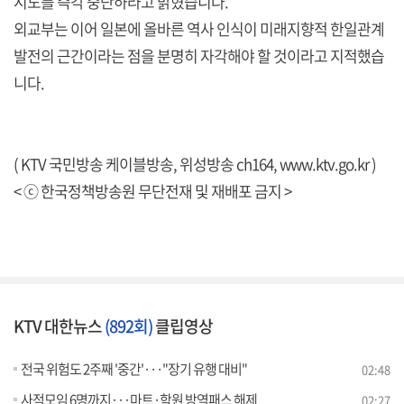
시도를 즉각 중단하라고 밝혔습니다.
외교부는 이어 일본에 올바른 역사 인식이 미래지향적 한일관계
발전의 근간이라는 점을 분명히 자각해야 할 것이라고 지적했습
니다.
( KTV 국민방송 케이블방송, 위성방송 ch164,
www.ktv.go.kr
)
< ⓒ 한국정책방송원 무단전재 및 재배포 금지 >
KTV 대한뉴스
(892회)
클립영상
전국 위험도 2주째 '중간'···"장기 유행 대비"
02:48
사적모임 6명까지···마트·학원 방역패스 해제
02:27