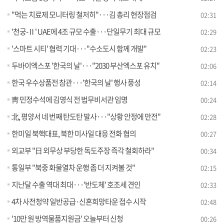
"먹는 치료제 모니터링 철저히"···김 총리 현장점검
02:31
'천궁-Ⅱ' UAE에 4조 규모 수출···단일무기 최대 규모
02:29
'스마트 시티' 협력 기대···"수소도시 함께 개발"
02:23
두바이엑스포 '한국의 날'···"2030 부산엑스포 유치"
02:06
한국 우수상품전 참관···'한국의 날' 행사 풍성
02:14
靑 민정수석에 김영식 전 법무비서관 임명
00:24
北, 평양서 네 번째 탄도탄 발사···"상황 안정에 만전"
02:28
한미일 북핵대표, 북한 미사일 대응 전화 협의
00:27
외교부 "日 외무상 부당한 독도주장 즉각 철회하라"
00:34
통일부 "북중 화물열차 운행 좀 더 지켜볼 것"
02:15
지난달 수출 역대 최대···'반도체' 호조세 견인
02:33
4차 사전청약 일반공급·신혼희망타운 접수 시작
02:48
'10만 원 방역물품지원금' 오늘부터 신청
00:26