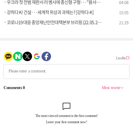
우크라 첫 전범 재판서 러 병사에 종신형 구형···"용서해달라" [월드 투데이]
04:08
강하다 K! 건설···세계적 위상과 과제는? [강하다-K]
15:05
코로나19 대응 중앙재난안전대책본부 브리핑 (22. 05. 20. 11시)
21:29