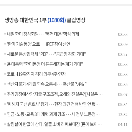
생방송 대한민국 1부
(1080회)
클립영상
내일 한미 정상회담···'북핵 대응' 핵심 의제
02:33
'한미 기술동맹'으로···IPEF 참여 선언
02:09
새로운 통상협력체 'IPEF'···"공급망 강화 기대"
02:27
윤 대통령 "한미동맹 더 튼튼해지는 계기 기대"
00:33
코로나19 확진자 격리 의무 4주 연장
00:33
생산자물가 4개월 연속 오름세···축산물 7.4%↑
00:35
추가경정예산안 지출 구조조정, 오해와 진실은? [사실은 이렇습니다]
05:07
'피해자 국선변호사' 평가···현장 의견 전혀 반영 안 됐다? [사실은 이렇습니다]
05:34
연금·노동·교육 3대 개혁 과제 강조···새 정부 노동정책 방향성은?
12:32
살림살이 반값에 산다! 알뜰 소비 리퍼브매장 [돈이 보이는 VCR]
04:11