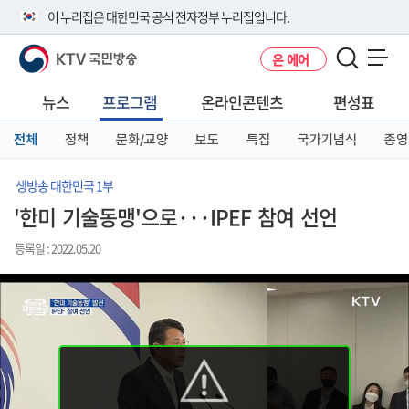
본
메
전
이 누리집은 대한민국 공식 전자정부 누리집입니다.
문
뉴
체
바
바
메
KTV 국민방송
온 에어
로
로
뉴
공식 누리집 주소 확인하기
메뉴 열기
가
가
바
go.kr 주소를 사용하는 누리집은 대한민국 정부기관이 관리하는 누리집입
기
기
로
뉴스
프로그램
온라인콘텐츠
편성표
니다.
가
이밖에 or.kr 또는 .kr등 다른 도메인 주소를 사용하고 있다면 아래 URL에
기
전체
정책
문화/교양
보도
특집
국가기념식
종영
서 도메인 주소를 확인해 보세요
운영중인 공식 누리집보기
생방송 대한민국 1부
'한미 기술동맹'으로···IPEF 참여 선언
등록일 : 2022.05.20