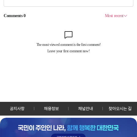
공지사항
채용정보
채널안내
찾아오시는 길
30128 세종특별자치시 정부2청사로 13 한국정책방송원 KTV
TEL: 044-204-8000
Copyrightⓒ KTV 국민방송 All Rights Reserved.