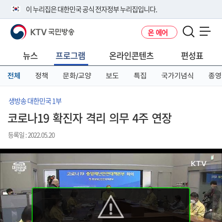
본
메
전
이 누리집은 대한민국 공식 전자정부 누리집입니다.
문
뉴
체
바
바
메
KTV 국민방송
온 에어
로
로
뉴
공식 누리집 주소 확인하기
메뉴 열기
가
가
바
go.kr 주소를 사용하는 누리집은 대한민국 정부기관이 관리하는 누리집입
기
기
로
뉴스
프로그램
온라인콘텐츠
편성표
니다.
가
이밖에 or.kr 또는 .kr등 다른 도메인 주소를 사용하고 있다면 아래 URL에
기
전체
정책
문화/교양
보도
특집
국가기념식
종영
서 도메인 주소를 확인해 보세요
운영중인 공식 누리집보기
생방송 대한민국 1부
코로나19 확진자 격리 의무 4주 연장
등록일 : 2022.05.20