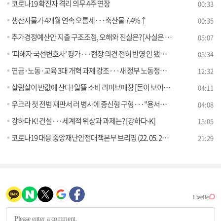
코로나19 확진자 격리 의무 4주 연장
00:33
생산자물가 4개월 연속 오름세···축산물 7.4%↑
00:35
추가경정예산안 지출 구조조정, 오해와 진실은? [사실은 이렇습니다]
05:07
'피해자 국선변호사' 평가···현장 의견 전혀 반영 안 됐다? [사실은 이렇습니다]
05:34
연금·노동·교육 3대 개혁 과제 강조···새 정부 노동정책 방향성은?
12:32
살림살이 반값에 산다! 알뜰 소비 리퍼브매장 [돈이 보이는 VCR]
04:11
우크라 첫 전범 재판서 러 병사에 종신형 구형···"용서해달라" [월드 투데이]
04:08
강하다 K! 건설···세계적 위상과 과제는? [강하다-K]
15:05
코로나19 대응 중앙재난안전대책본부 브리핑 (22. 05. 20. 11시)
21:29