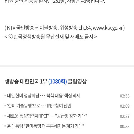
입원 중인 위중증 환자는 251명, 사망은 43명입니다.
( KTV 국민방송 케이블방송, 위성방송 ch164,
www.ktv.go.kr
)
< ⓒ 한국정책방송원 무단전재 및 재배포 금지 >
생방송 대한민국 1부
(1080회)
클립영상
내일 한미 정상회담···'북핵 대응' 핵심 의제
02:33
'한미 기술동맹'으로···IPEF 참여 선언
02:09
새로운 통상협력체 'IPEF'···"공급망 강화 기대"
02:27
윤 대통령 "한미동맹 더 튼튼해지는 계기 기대"
00:33