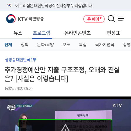
본
메
전
이 누리집은 대한민국 공식 전자정부 누리집입니다.
문
뉴
체
바
바
메
KTV 국민방송
온 에어
로
로
뉴
공식 누리집 주소 확인하기
메뉴 열기
가
가
바
go.kr 주소를 사용하는 누리집은 대한민국 정부기관이 관리하는 누리집입
기
기
로
뉴스
프로그램
온라인콘텐츠
편성표
니다.
가
이밖에 or.kr 또는 .kr등 다른 도메인 주소를 사용하고 있다면 아래 URL에
기
전체
정책
문화/교양
보도
특집
국가기념식
종영
서 도메인 주소를 확인해 보세요
운영중인 공식 누리집보기
생방송 대한민국 1부
추가경정예산안 지출 구조조정, 오해와 진실
은? [사실은 이렇습니다]
등록일 : 2022.05.20