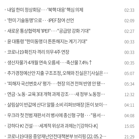
내일 한미 정상회담···'북핵 대응' 핵심 의제
02:33
'한미 기술동맹'으로···IPEF 참여 선언
02:09
새로운 통상협력체 'IPEF'···"공급망 강화 기대"
02:27
윤 대통령 "한미동맹 더 튼튼해지는 계기 기대"
00:33
코로나19 확진자 격리 의무 4주 연장
00:33
생산자물가 4개월 연속 오름세···축산물 7.4%↑
00:35
추가경정예산안 지출 구조조정, 오해와 진실은? [사실은 이렇습니다]
05:07
'피해자 국선변호사' 평가···현장 의견 전혀 반영 안 됐다? [사실은 이렇습니다]
05:34
연금·노동·교육 3대 개혁 과제 강조···새 정부 노동정책 방향성은?
12:32
살림살이 반값에 산다! 알뜰 소비 리퍼브매장 [돈이 보이는 VCR]
04:11
우크라 첫 전범 재판서 러 병사에 종신형 구형···"용서해달라" [월드 투데이]
04:08
강하다 K! 건설···세계적 위상과 과제는? [강하다-K]
15:05
코로나19 대응 중앙재난안전대책본부 브리핑 (22. 05. 20. 11시)
21:29