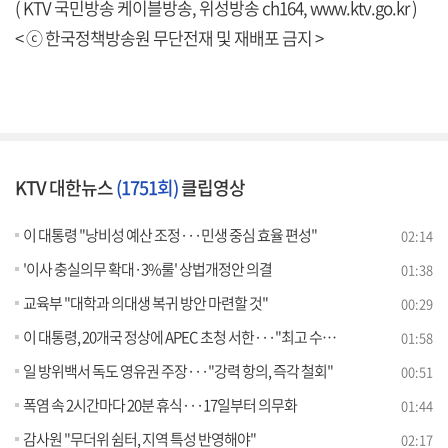
( KTV 국민방송 케이블방송, 위성방송 ch164,
www.ktv.go.kr
)
< ⓒ 한국정책방송원 무단전재 및 재배포 금지 >
KTV 대한뉴스
(1751회)
클립영상
이 대통령 "낭비성 예산 조정···민생 중심 효율 편성"
02:14
'이사 충실의무 확대·3%룰' 상법개정안 의결
01:38
교육부 "대학과 의대생 복귀 방안 마련할 것"
00:29
이 대통령, 20개국 정상에 APEC 초청 서한···"최고 수준 개최"
01:58
일 방위백서 독도 영유권 주장···"강력 항의, 즉각 철회"
00:51
폭염 속 2시간마다 20분 휴식···17일부터 의무화
01:44
감사원 "무더위 쉼터, 지역 특성 반영해야"
02:17