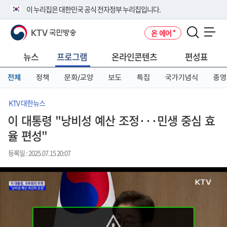
본
메
전
이 누리집은 대한민국 공식 전자정부 누리집입니다.
문
뉴
체
바
바
메
KTV 국민방송
온 에어
로
로
뉴
공식 누리집 주소 확인하기
메뉴 열기
가
가
바
go.kr 주소를 사용하는 누리집은 대한민국 정부기관이 관리하는 누리집입
기
기
로
뉴스
프로그램
온라인콘텐츠
편성표
니다.
가
이밖에 or.kr 또는 .kr등 다른 도메인 주소를 사용하고 있다면 아래 URL에
기
전체
정책
문화/교양
보도
특집
국가기념식
종영
서 도메인 주소를 확인해 보세요
운영중인 공식 누리집보기
KTV 대한뉴스
이 대통령 "낭비성 예산 조정···민생 중심 효
율 편성"
등록일 : 2025.07.15 20:07