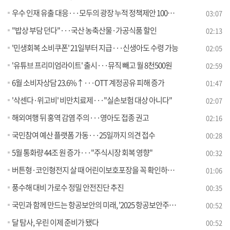
우수 인재 유출 대응···모두의 광장 누적 정책제안 100만 건 돌파
03:07
"밥상 부담 던다"···국산 농축산물·가공식품 할인
02:13
'민생회복 소비쿠폰' 21일부터 지급···신생아도 수령 가능
02:05
'유튜브 프리미엄라이트' 출시···뮤직 빼고 월 8천500원
02:59
6월 소비자상담 23.6%↑···OTT 계정공유 피해 증가
01:47
'삭센다·위고비' 비만치료제···"실손보험 대상 아니다"
02:07
해외여행 뒤 홍역 감염 주의···영아도 접종 권고
02:16
국민참여 예산 플랫폼 가동···25일까지 의견 접수
00:28
5월 통화량 44조 원 증가···"주식시장 회복 영향"
00:32
버튼형·코인형전지 살 때 어린이보호포장을 꼭 확인하세요!
01:06
풍수해 대비 가로수 정밀 안전진단 추진
00:35
국민과 함께 만드는 항공보안의 미래, '2025 항공보안주간' 개최
00:52
달 탐사, 우린 이제 준비가 됐다
00:52