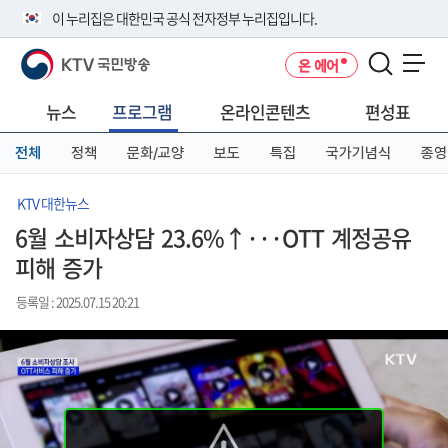
본
메
전
이 누리집은 대한민국 공식 전자정부 누리집입니다.
문
뉴
체
바
바
메
KTV 국민방송
온 에어
로
로
뉴
공식 누리집 주소 확인하기
메뉴 열기
가
가
바
go.kr 주소를 사용하는 누리집은 대한민국 정부기관이 관리하는 누리집입
기
기
로
뉴스
프로그램
온라인콘텐츠
편성표
니다.
가
이밖에 or.kr 또는 .kr등 다른 도메인 주소를 사용하고 있다면 아래 URL에
기
전체
정책
문화/교양
보도
특집
국가기념식
종영
서 도메인 주소를 확인해 보세요
운영중인 공식 누리집보기
KTV 대한뉴스
6월 소비자상담 23.6%↑···OTT 계정공유
피해 증가
등록일 : 2025.07.15 20:21