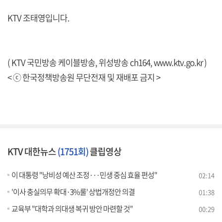
KTV 조태영입니다.
( KTV 국민방송 케이블방송, 위성방송 ch164,
www.ktv.go.kr
)
< ⓒ 한국정책방송원 무단전재 및 재배포 금지 >
KTV 대한뉴스
(1751회)
클립영상
이 대통령 "낭비성 예산 조정···민생 중심 효율 편성"
02:14
'이사 충실의무 확대·3%룰' 상법개정안 의결
01:38
교육부 "대학과 의대생 복귀 방안 마련할 것"
00:29