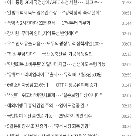
이 대통령, 20개국 정상에 APEC 초청 서한···"최고 수준 개최"
01:58
일 방위백서 독도 영유권 주장···"강력 항의, 즉각 철회"
00:51
폭염 속 2시간마다 20분 휴식···17일부터 의무화
01:44
감사원 "무더위 쉼터, 지역 특성 반영해야"
02:17
우수 인재 유출 대응···모두의 광장 누적 정책제안 100만 건 돌파
03:07
"밥상 부담 던다"···국산 농축산물·가공식품 할인
02:13
'민생회복 소비쿠폰' 21일부터 지급···신생아도 수령 가능
02:05
'유튜브 프리미엄라이트' 출시···뮤직 빼고 월 8천500원
02:59
6월 소비자상담 23.6%↑···OTT 계정공유 피해 증가
01:47
'삭센다·위고비' 비만치료제···"실손보험 대상 아니다"
02:07
해외여행 뒤 홍역 감염 주의···영아도 접종 권고
02:16
국민참여 예산 플랫폼 가동···25일까지 의견 접수
00:28
5월 통화량 44조 원 증가···"주식시장 회복 영향"
00:32