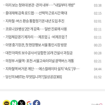
미리 보는 청와대 본관·관저 내부···"내일부터 개방"
03:38
중대재해 감축 로드맵···선택적 근로시간 확대
02:15
지하철·버스 환승 통합정기권 내년 도입 추진
02:01
코로나19 병상 2만 개 감축···일반 진료에 사용
02:11
기업체감경기 제자리···제조업↓·비제조업↑
02:11
이영 중기장관, 첫 현장행보 서울 통인시장 방문
00:23
대전 아파트 보수공사서 담합한 10개 건설사 과징금
00:28
의정부-서울역·포천-서울고속터미널 광역버스 개통
02:21
지하철역 버거운 계단···에스컬레이터 설치 '속도' [우리동네 개선문]
04:44
당신의 MBTI는 무엇입니까? [일상공감365]
01:52