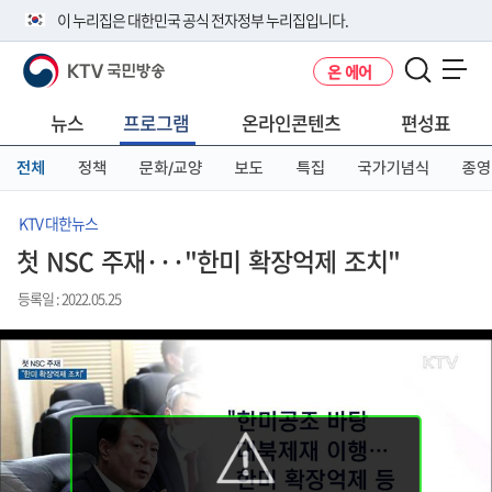
본
메
전
이 누리집은 대한민국 공식 전자정부 누리집입니다.
문
뉴
체
바
바
메
KTV 국민방송
온 에어
로
로
뉴
공식 누리집 주소 확인하기
메뉴 열기
가
가
바
go.kr 주소를 사용하는 누리집은 대한민국 정부기관이 관리하는 누리집입
기
기
로
뉴스
프로그램
온라인콘텐츠
편성표
니다.
가
이밖에 or.kr 또는 .kr등 다른 도메인 주소를 사용하고 있다면 아래 URL에
기
전체
정책
문화/교양
보도
특집
국가기념식
종영
서 도메인 주소를 확인해 보세요
운영중인 공식 누리집보기
KTV 대한뉴스
첫 NSC 주재···"한미 확장억제 조치"
등록일 : 2022.05.25