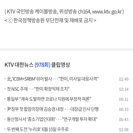
( KTV 국민방송 케이블방송, 위성방송 ch164,
www.ktv.go.kr
)
< ⓒ 한국정책방송원 무단전재 및 재배포 금지 >
KTV 대한뉴스
(978회)
클립영상
北,'ICBM+SRBM'섞어 발사···"한미, 미사일 대응사격"
02:49
첫 NSC 주재···"한미 확장억제 조치"
02:14
통일부 "계속 도발하면 코로나 지원에 부정적 여론"
00:31
尹정부 첫 합참의장에 김승겸 내정 ···대장급 인사 단행
00:33
용산청사서 '중소기업인대회'···"연구개발 투자 확대"
00:43
두 번째 도전 '누리호' 6월 15일 우주로
02:08