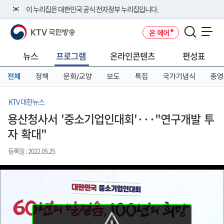
본
메
전
이 누리집은 대한민국 공식 전자정부 누리집입니다.
문
뉴
체
바
바
메
KTV 국민방송
온 에어
로
로
뉴
공식 누리집 주소 확인하기
메뉴 열기
가
가
바
go.kr 주소를 사용하는 누리집은 대한민국 정부기관이 관리하는 누리집입
기
기
로
뉴스
프로그램
온라인콘텐츠
편성표
니다.
가
이밖에 or.kr 또는 .kr등 다른 도메인 주소를 사용하고 있다면 아래 URL에
기
전체
정책
문화/교양
보도
특집
국가기념식
종영
서 도메인 주소를 확인해 보세요
운영중인 공식 누리집보기
KTV 대한뉴스
용산청사서 '중소기업인대회'···"연구개발 투
자 확대"
등록일 : 2022.05.25