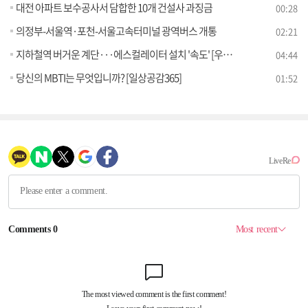
대전 아파트 보수공사서 담합한 10개 건설사 과징금
00:28
의정부-서울역·포천-서울고속터미널 광역버스 개통
02:21
지하철역 버거운 계단···에스컬레이터 설치 '속도' [우리동네 개선문]
04:44
당신의 MBTI는 무엇입니까? [일상공감365]
01:52