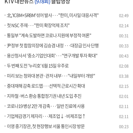
KTV 대한뉴스
(978회)
클립영상
北,'ICBM+SRBM'섞어 발사···"한미, 미사일 대응사격"
02:49
첫 NSC 주재···"한미 확장억제 조치"
02:14
통일부 "계속 도발하면 코로나 지원에 부정적 여론"
00:31
尹정부 첫 합참의장에 김승겸 내정 ···대장급 인사 단행
00:33
용산청사서 '중소기업인대회'···"연구개발 투자 확대"
00:43
두 번째 도전 '누리호' 6월 15일 우주로
02:08
미리 보는 청와대 본관·관저 내부···"내일부터 개방"
03:38
중대재해 감축 로드맵···선택적 근로시간 확대
02:15
지하철·버스 환승 통합정기권 내년 도입 추진
02:01
코로나19 병상 2만 개 감축···일반 진료에 사용
02:11
기업체감경기 제자리···제조업↓·비제조업↑
02:11
이영 중기장관, 첫 현장행보 서울 통인시장 방문
00:23