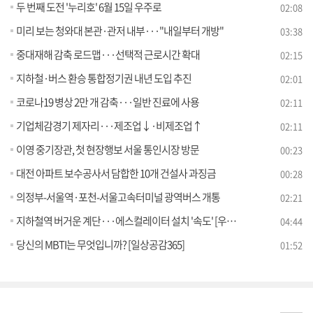
두 번째 도전 '누리호' 6월 15일 우주로
02:08
미리 보는 청와대 본관·관저 내부···"내일부터 개방"
03:38
중대재해 감축 로드맵···선택적 근로시간 확대
02:15
지하철·버스 환승 통합정기권 내년 도입 추진
02:01
코로나19 병상 2만 개 감축···일반 진료에 사용
02:11
기업체감경기 제자리···제조업↓·비제조업↑
02:11
이영 중기장관, 첫 현장행보 서울 통인시장 방문
00:23
대전 아파트 보수공사서 담합한 10개 건설사 과징금
00:28
의정부-서울역·포천-서울고속터미널 광역버스 개통
02:21
지하철역 버거운 계단···에스컬레이터 설치 '속도' [우리동네 개선문]
04:44
당신의 MBTI는 무엇입니까? [일상공감365]
01:52