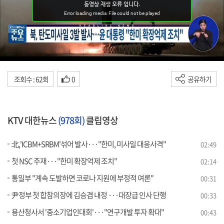
조회수 : 62회
0
공유하기
KTV 대한뉴스
(978회)
클립영상
北,'ICBM+SRBM'섞어 발사···"한미, 미사일 대응사격"
02:49
첫 NSC 주재···"한미 확장억제 조치"
02:14
통일부 "계속 도발하면 코로나 지원에 부정적 여론"
00:31
尹정부 첫 합참의장에 김승겸 내정 ···대장급 인사 단행
00:33
용산청사서 '중소기업인대회'···"연구개발 투자 확대"
00:43