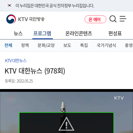
본
메
전
이 누리집은 대한민국 공식 전자정부 누리집입니다.
문
뉴
체
바
바
메
KTV 국민방송
온 에어
로
로
뉴
공식 누리집 주소 확인하기
메뉴 열기
가
가
바
go.kr 주소를 사용하는 누리집은 대한민국 정부기관이 관리하는 누리집입
기
기
로
뉴스
프로그램
온라인콘텐츠
편성표
니다.
가
이밖에 or.kr 또는 .kr등 다른 도메인 주소를 사용하고 있다면 아래 URL에
기
전체
정책
문화/교양
보도
특집
국가기념식
종영
서 도메인 주소를 확인해 보세요
운영중인 공식 누리집보기
KTV 대한뉴스
KTV 대한뉴스 (978회)
등록일 : 2022.05.25