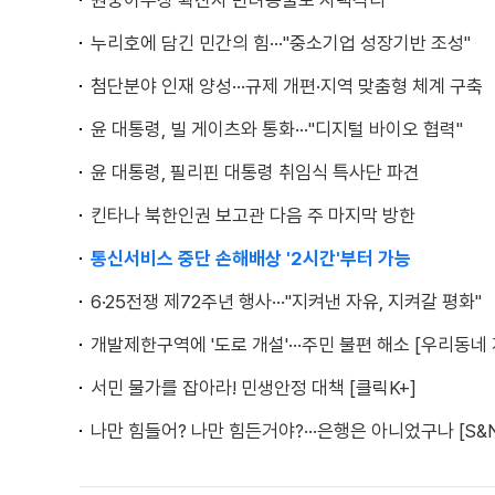
원숭이두창 확진자 반려동물도 자택격리
누리호에 담긴 민간의 힘···"중소기업 성장기반 조성"
첨단분야 인재 양성···규제 개편·지역 맞춤형 체계 구축
윤 대통령, 빌 게이츠와 통화···"디지털 바이오 협력"
윤 대통령, 필리핀 대통령 취임식 특사단 파견
킨타나 북한인권 보고관 다음 주 마지막 방한
통신서비스 중단 손해배상 '2시간'부터 가능
6·25전쟁 제72주년 행사···"지켜낸 자유, 지켜갈 평화"
개발제한구역에 '도로 개설'···주민 불편 해소 [우리동네
서민 물가를 잡아라! 민생안정 대책 [클릭K+]
나만 힘들어? 나만 힘든거야?···은행은 아니었구나 [S&N