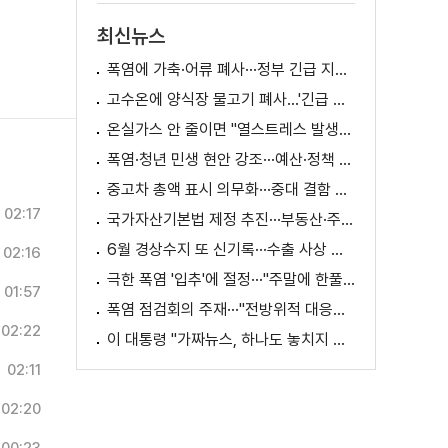
최신뉴스
폭염에 가축·어류 폐사···정부 긴급 지원책 마련
고수온에 양식장 물고기 폐사...'긴급 방류' 지원
온실가스 안 줄이면 "열스트레스 발생일 29배 증가"
폭염·청년 민생 현안 강조···예산·정책 방향 제시
중고차 총액 표시 의무화···중대 결함 시 '계약 해제'
02:17
국가자산기본법 제정 추진···부동산·주식 등 통합 관리
6월 경상수지 또 신기록···수출 사상 첫 1천억 달러
02:16
극한 폭염 '입추'에 절정···"주말에 한풀 꺾인다"
01:57
폭염 점검회의 주재···"전방위적 대응체계 가동"
02:22
이 대통령 "가짜뉴스, 하나도 놓치지 말고 바로잡아야"
02:11
02:20