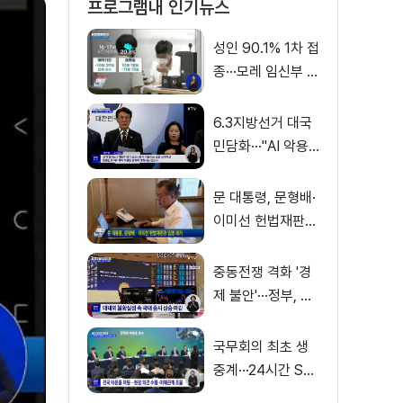
프로그램내 인기뉴스
성인 90.1% 1차 접
종···모레 임신부 사
전예약
6.3지방선거 대국
민담화···"AI 악용
가짜뉴스 처벌"
문 대통령, 문형배·
이미선 헌법재판관
임명 재가
중동전쟁 격화 '경
제 불안'···정부, 금
융·수출입 영향 최
소화
국무회의 최초 생
중계···24시간 SN
S 밀착소통