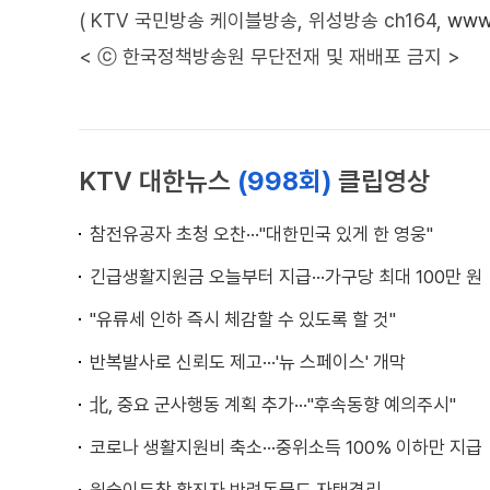
( KTV 국민방송 케이블방송, 위성방송 ch164,
www.
< ⓒ 한국정책방송원 무단전재 및 재배포 금지 >
KTV 대한뉴스
(998회)
클립영상
참전유공자 초청 오찬···"대한민국 있게 한 영웅"
긴급생활지원금 오늘부터 지급···가구당 최대 100만 원
"유류세 인하 즉시 체감할 수 있도록 할 것"
반복발사로 신뢰도 제고···'뉴 스페이스' 개막
北, 중요 군사행동 계획 추가···"후속동향 예의주시"
코로나 생활지원비 축소···중위소득 100% 이하만 지급