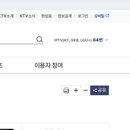
KTV소개
KTV소식
편성표
정보공개
로그인
모바일
164번
스카이라이프
검색
64번
채널안내 펼쳐
IPTV(KT, SKB, LGU+)
164번
스카이라이프
64번
IPTV(KT, SKB, LGU+)
츠
이용자 참여
164번
스카이라이프
공유