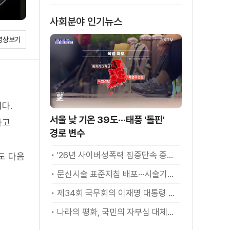
사회분야 인기뉴스
영상보기
다.
서울 낮 기온 39도···태풍 '돌핀'
다고
경로 변수
'26년 사이버성폭력 집중단속 중간성과 발표···향후 추진계획은?
도 다음
문신시술 표준지침 배포···시술기구, 일회용 사용 후 폐기
제34회 국무회의 이재명 대통령 모두발언
나라의 평화, 국민의 자부심 대체불가 대한민국 이재명 대통령 모두말씀