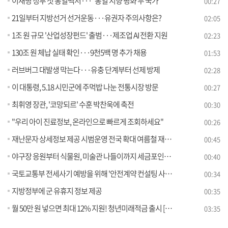
이재명 정부 첫 통일백서···"통일 지향 평화 두 국가"
00:27
21일부터 지방선거 선거운동···유권자 주의사항은?
02:05
1조 원 규모 '산업성장펀드' 출범···제조업 AI 전환 지원
02:23
130조 원 체납 실태 확인···9천5백 명 추가 채용
01:53
러브버그 대발생 막는다···유충 단계부터 선제 방제
02:28
이 대통령, 5.18 시민군에 주먹밥 나눈 전통시장 방문
00:27
최휘영 장관, '코망되르' 수훈 박찬욱에 축전
00:30
"우리 아이 진료정보, 온라인으로 빠르게 조회하세요"
00:26
재난문자 상세정보 제공 시범운영 전국 확대 여름철 재난정보 전달 강화
00:45
야구장 응원부터 식물원, 미술관 나들이까지 세금포인트로 누리는 힐링포인트
00:40
국토교통부 전세사기 예방을 위해 '안전계약 컨설팅 사업' 시행
00:34
지방정부에 군 유휴지 정보 제공
00:35
월 50만 원 넣으면 최대 12% 지원! 청년미래적금 출시 [클릭K+]
03:35