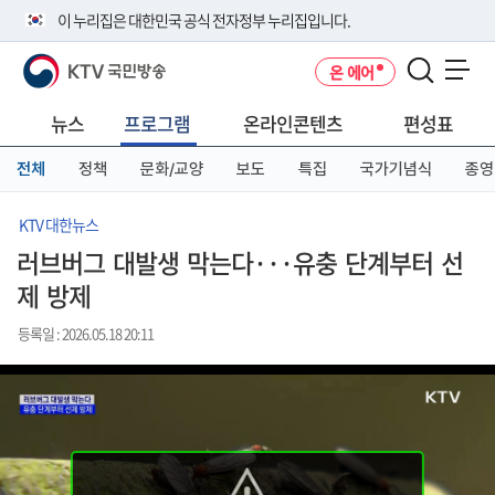
본
메
전
이 누리집은 대한민국 공식 전자정부 누리집입니다.
문
뉴
체
바
바
메
KTV 국민방송
온 에어
로
로
뉴
공식 누리집 주소 확인하기
메뉴 열기
가
가
바
go.kr 주소를 사용하는 누리집은 대한민국 정부기관이 관리하는 누리집입
기
기
로
뉴스
프로그램
온라인콘텐츠
편성표
니다.
가
이밖에 or.kr 또는 .kr등 다른 도메인 주소를 사용하고 있다면 아래 URL에
기
전체
정책
문화/교양
보도
특집
국가기념식
종영
서 도메인 주소를 확인해 보세요
운영중인 공식 누리집보기
KTV 대한뉴스
러브버그 대발생 막는다···유충 단계부터 선
제 방제
등록일 : 2026.05.18 20:11