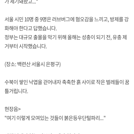
가 제기돼왔고..."
서울 시민 10명 중 9명은 러브버그에 혐오감을 느끼고, 방제를 강
화해야 한다고 답했습니다.
정부는 대규모 출몰을 막기 위해 올해는 성충이 되기 전, 유충 제
거부터 시작했습니다.
(장소: 백련산 서울시 은평구)
수북이 쌓인 낙엽을 걷어내자 축축한 흙 사이로 작은 벌레들이 꿈
틀거립니다.
현장음>
"여기 이렇게 모여있는 것들이 붉은등우단털파리..."