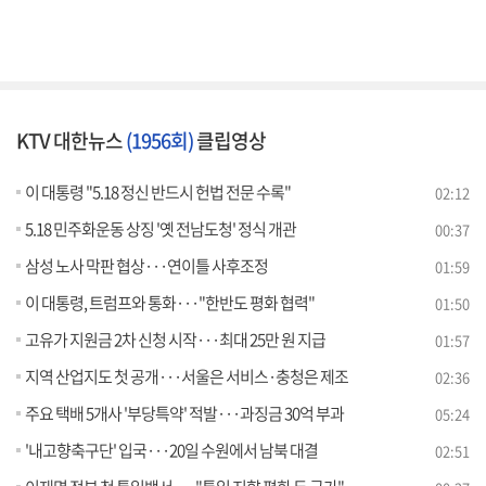
KTV 대한뉴스
(1956회)
클립영상
이 대통령 "5.18 정신 반드시 헌법 전문 수록"
02:12
5.18 민주화운동 상징 '옛 전남도청' 정식 개관
00:37
삼성 노사 막판 협상···연이틀 사후조정
01:59
이 대통령, 트럼프와 통화···"한반도 평화 협력"
01:50
고유가 지원금 2차 신청 시작···최대 25만 원 지급
01:57
지역 산업지도 첫 공개···서울은 서비스·충청은 제조
02:36
주요 택배 5개사 '부당특약' 적발···과징금 30억 부과
05:24
'내고향축구단' 입국···20일 수원에서 남북 대결
02:51