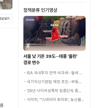
정책분류 인기영상
영상보기
서울 낮 기온 39도···태풍 '돌핀'
경로 변수
ISA 국내투자 전액 비과세···월세 세액공제 확대
국가자산기본법 제정 추진···부동산·주식 등 통합 관리
'26년 사이버성폭력 집중단속 중간성과 발표···향후 추진계획은?
식약처, "'스테비아 토마토', 농산물 아닌 가공식품"
시를