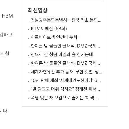
최신영상
 HBM
전남광주통합특별시 - 전국 최초 통합돌봄 모델
KTV 이매진 (58회)
점검하고
아르바이트생 인건비 누락!
한여름 밤 물들인 클래식, DMZ 국제음악제 성황
 취할
산으로 간 청년 비밀의 숲 한가운데
한여름 밤 물들인 클래식, DMZ 국제음악제 성황
세계자연유산 추가 등재 '무안 갯벌' 생태 체험
10년 만에 개최 '세계태권도한마당' 61개국 참가
"발 담그고 더위 식혀요" 청계천 피서지로 인기
폭염 잊은 채 오감으로 즐기는 '이색 독서' 인기
니다.