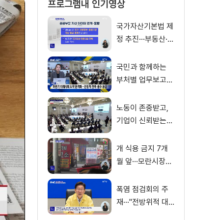
프로그램내 인기영상
국가자산기본법 제
정 추진···부동산·주
식 등 통합 관리
국민과 함께하는
부처별 업무보고
재개
노동이 존중받고,
기업이 신뢰받는
대체불가 대한민국
개 식용 금지 7개
월 앞···모란시장
'마지막 보신탕'
폭염 점검회의 주
재···"전방위적 대
응체계 가동"