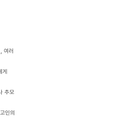
, 여러
에게
나 추모
 고인의