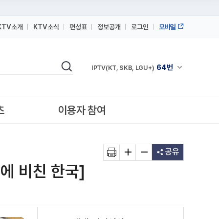
KTV소개
KTV소식
편성표
정보공개
로그인
모바일
164번
스카이라이프
검색
64번
채널안내 펼쳐
IPTV(KT, SKB, LGU+)
164번
스카이라이프
64번
IPTV(KT, SKB, LGU+)
츠
이용자 참여
164번
스카이라이프
공유
신에 비친 한국]