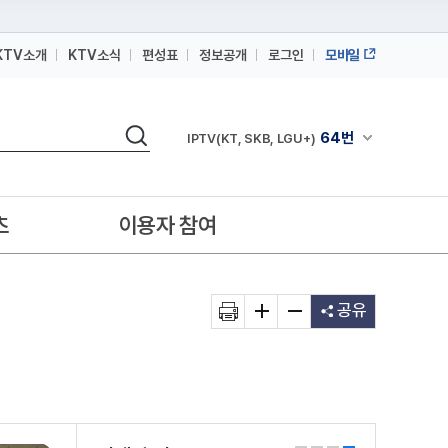
KTV소개
KTV소식
편성표
정보공개
로그인
모바일
164번
스카이라이프
검색
64번
채널안내 펼쳐
IPTV(KT, SKB, LGU+)
164번
스카이라이프
64번
IPTV(KT, SKB, LGU+)
츠
이용자 참여
164번
스카이라이프
공유