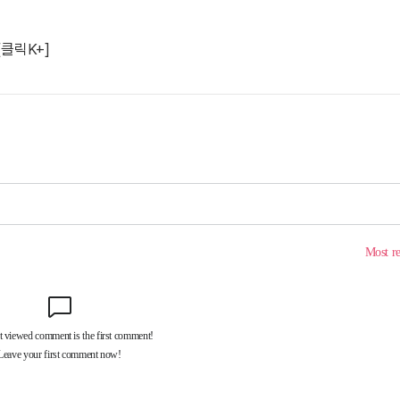
[클릭K+]