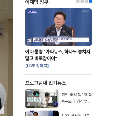
이재명 정부
0
1
2
3
이 대통령 "가짜뉴스, 하나도 놓치지
말고 바로잡아야"
[LIVE 정책 썰]
프로그램내 인기뉴스
성인 90.1% 1차 접
종···모레 임신부 사
전예약