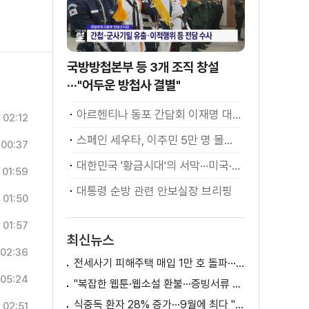
국방방첩본부 등 3개 조직 창설
···"어두운 방첩사 결별"
아르헨티나 동포 간담회 이재명 대통령 모두발언
02:12
스페인 세우타, 이주민 5만 명 몰려 [월드 투데이]
00:37
대한민국 '황금시대'의 서막···미국·남미 순방 성과 총정리 [정.주.행]
01:59
대통령 순방 관련 안보실장 브리핑
01:50
01:57
최신뉴스
02:36
전세사기 피해주택 매입 1만 호 돌파···피해 지원 속도
05:24
"복잡한 웹툰·웹소설 환불···증빙서류 요구까지"
식중독 환자 28% 증가···9월에 최다 "입추 방심 금물"
02:51