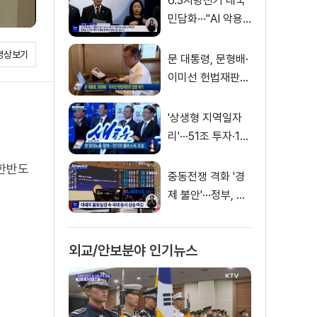
6.3지방선거 대국
민담화···"AI 악용
가짜뉴스 처벌"
영상보기
문 대통령, 문형배·
이미선 헌법재판관
임명 재가
'상생형 지역일자
리'···51조 투자·13
만 명 고용
 한반도
중동전쟁 격화 '경
제 불안'···정부, 금
융·수출입 영향 최
소화
외교/안보분야 인기뉴스