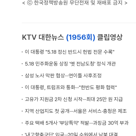
< ⓒ 한국정책방송원 무단전재 및 재배포 금지 >
KTV 대한뉴스
(1956회)
클립영상
이 대통령 "5.18 정신 반드시 헌법 전문 수록"
5.18 민주화운동 상징 '옛 전남도청' 정식 개관
삼성 노사 막판 협상···연이틀 사후조정
이 대통령, 트럼프와 통화···"한반도 평화 협력"
고유가 지원금 2차 신청 시작···최대 25만 원 지급
지역 산업지도 첫 공개···서울은 서비스·충청은 제조
주요 택배 5개사 '부당특약' 적발···과징금 30억 부과
'내고향축구단' 입국···20일 수원에서 남북 대결