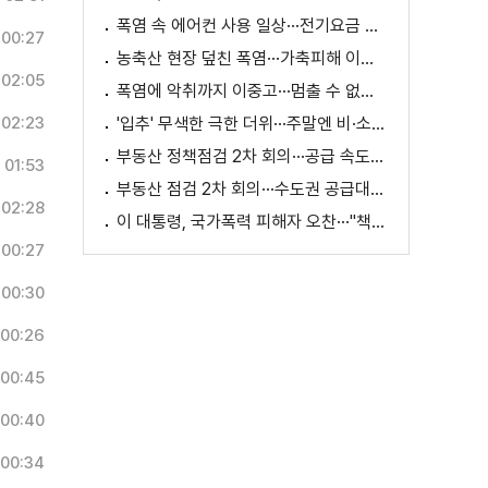
폭염 속 에어컨 사용 일상···전기요금 줄이려면?
00:27
농축산 현장 덮친 폭염···가축피해 이틀 새 28만 마리↑
02:05
폭염에 악취까지 이중고···멈출 수 없는 필수노동
02:23
'입추' 무색한 극한 더위···주말엔 비·소나기
부동산 정책점검 2차 회의···공급 속도전 본격화하나
01:53
부동산 점검 2차 회의···수도권 공급대책 논의
02:28
이 대통령, 국가폭력 피해자 오찬···"책임지고 치유"
00:27
00:30
00:26
00:45
00:40
00:34