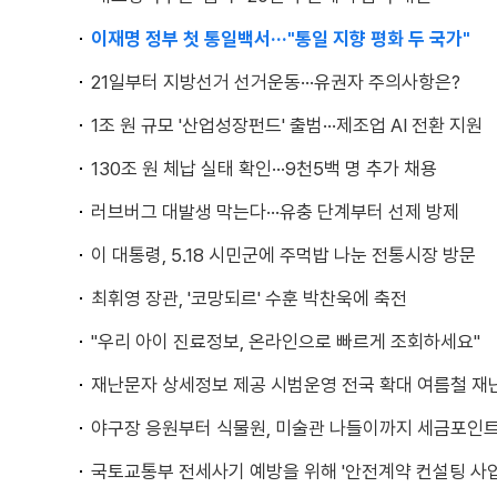
이재명 정부 첫 통일백서···"통일 지향 평화 두 국가"
21일부터 지방선거 선거운동···유권자 주의사항은?
1조 원 규모 '산업성장펀드' 출범···제조업 AI 전환 지원
130조 원 체납 실태 확인···9천5백 명 추가 채용
러브버그 대발생 막는다···유충 단계부터 선제 방제
이 대통령, 5.18 시민군에 주먹밥 나눈 전통시장 방문
최휘영 장관, '코망되르' 수훈 박찬욱에 축전
"우리 아이 진료정보, 온라인으로 빠르게 조회하세요"
재난문자 상세정보 제공 시범운영 전국 확대 여름철 재
야구장 응원부터 식물원, 미술관 나들이까지 세금포인
국토교통부 전세사기 예방을 위해 '안전계약 컨설팅 사업