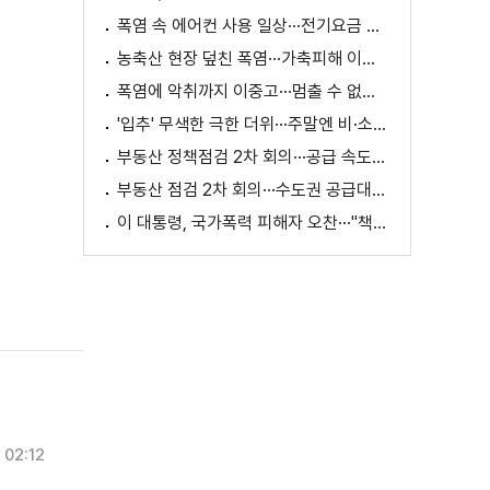
폭염 속 에어컨 사용 일상···전기요금 줄이려면?
농축산 현장 덮친 폭염···가축피해 이틀 새 28만 마리↑
폭염에 악취까지 이중고···멈출 수 없는 필수노동
'입추' 무색한 극한 더위···주말엔 비·소나기
부동산 정책점검 2차 회의···공급 속도전 본격화하나
부동산 점검 2차 회의···수도권 공급대책 논의
이 대통령, 국가폭력 피해자 오찬···"책임지고 치유"
02:12