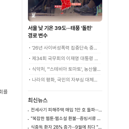
서울 낮 기온 39도···태풍 '돌핀'
경로 변수
'26년 사이버성폭력 집중단속 중간성과 발표···향후 추진계획은?
제34회 국무회의 이재명 대통령 모두발언
식약처, "'스테비아 토마토', 농산물 아닌 가공식품"
나라의 평화, 국민의 자부심 대체불가 대한민국 이재명 대통령 모두말씀
회를
최신뉴스
전세사기 피해주택 매입 1만 호 돌파···피해 지원 속도
"복잡한 웹툰·웹소설 환불···증빙서류 요구까지"
식중독 환자 28% 증가···9월에 최다 "입추 방심 금물"