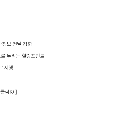
난정보 전달 강화
트로 누리는 힐링포인트
' 시행
[클릭K+]