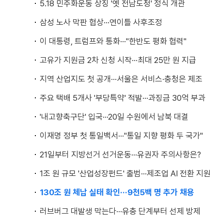
5.18 민주화운동 상징 '옛 전남도청' 정식 개관
삼성 노사 막판 협상···연이틀 사후조정
이 대통령, 트럼프와 통화···"한반도 평화 협력"
고유가 지원금 2차 신청 시작···최대 25만 원 지급
지역 산업지도 첫 공개···서울은 서비스·충청은 제조
주요 택배 5개사 '부당특약' 적발···과징금 30억 부과
'내고향축구단' 입국···20일 수원에서 남북 대결
이재명 정부 첫 통일백서···"통일 지향 평화 두 국가"
21일부터 지방선거 선거운동···유권자 주의사항은?
1조 원 규모 '산업성장펀드' 출범···제조업 AI 전환 지원
130조 원 체납 실태 확인···9천5백 명 추가 채용
러브버그 대발생 막는다···유충 단계부터 선제 방제