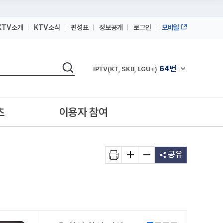
KTV소개
KTV소식
편성표
정보공개
로그인
모바일
164번
스카이라이프
64번
IPTV(KT, SKB, LGU+)
검색
채널안내 펼쳐
164번
스카이라이프
64번
IPTV(KT, SKB, LGU+)
츠
이용자 참여
164번
스카이라이프
공유