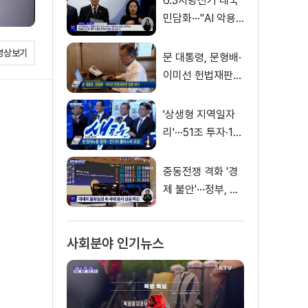
6.3지방선거 대국
민담화···"AI 악용
가짜뉴스 처벌"
영상보기
문 대통령, 문형배·
이미선 헌법재판관
임명 재가
'상생형 지역일자
리'···51조 투자·13
만 명 고용
중동전쟁 격화 '경
제 불안'···정부, 금
융·수출입 영향 최
소화
사회분야 인기뉴스