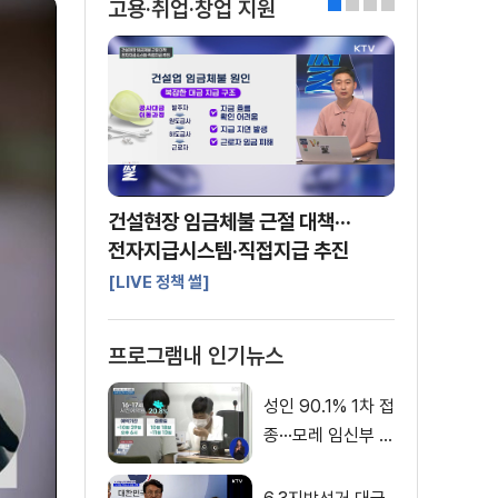
고용·취업·창업 지원
0
1
2
3
건설현장 임금체불 근절 대책···
전자지급시스템·직접지급 추진
[LIVE 정책 썰]
프로그램내 인기뉴스
성인 90.1% 1차 접
종···모레 임신부 사
전예약