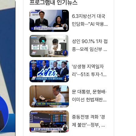
프로그램내 인기뉴스
6.3지방선거 대국
민담화···"AI 악용
가짜뉴스 처벌"
성인 90.1% 1차 접
종···모레 임신부 사
전예약
'상생형 지역일자
리'···51조 투자·13
만 명 고용
문 대통령, 문형배·
이미선 헌법재판관
임명 재가
중동전쟁 격화 '경
제 불안'···정부, 금
융·수출입 영향 최