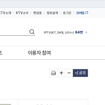
KTV소개
KTV소식
편성표
정보공개
로그인
모바일
164번
스카이라이프
검색
64번
채널안내 펼쳐
IPTV(KT, SKB, LGU+)
164번
스카이라이프
64번
IPTV(KT, SKB, LGU+)
츠
이용자 참여
164번
스카이라이프
공유