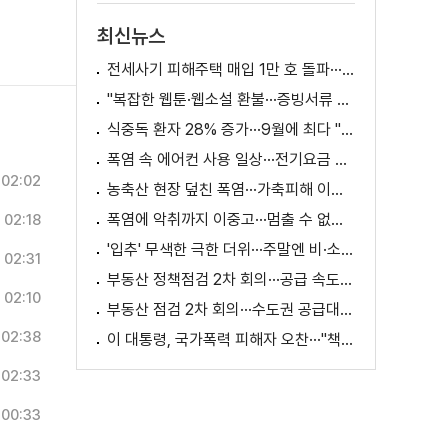
최신뉴스
전세사기 피해주택 매입 1만 호 돌파···피해 지원 속도
"복잡한 웹툰·웹소설 환불···증빙서류 요구까지"
식중독 환자 28% 증가···9월에 최다 "입추 방심 금물"
폭염 속 에어컨 사용 일상···전기요금 줄이려면?
02:02
농축산 현장 덮친 폭염···가축피해 이틀 새 28만 마리↑
폭염에 악취까지 이중고···멈출 수 없는 필수노동
02:18
'입추' 무색한 극한 더위···주말엔 비·소나기
02:31
부동산 정책점검 2차 회의···공급 속도전 본격화하나
02:10
부동산 점검 2차 회의···수도권 공급대책 논의
02:38
이 대통령, 국가폭력 피해자 오찬···"책임지고 치유"
02:33
00:33