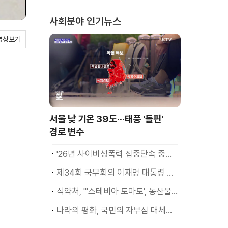
소화
사회분야 인기뉴스
영상보기
서울 낮 기온 39도···태풍 '돌핀'
경로 변수
'26년 사이버성폭력 집중단속 중간성과 발표···향후 추진계획은?
제34회 국무회의 이재명 대통령 모두발언
식약처, "'스테비아 토마토', 농산물 아닌 가공식품"
나라의 평화, 국민의 자부심 대체불가 대한민국 이재명 대통령 모두말씀