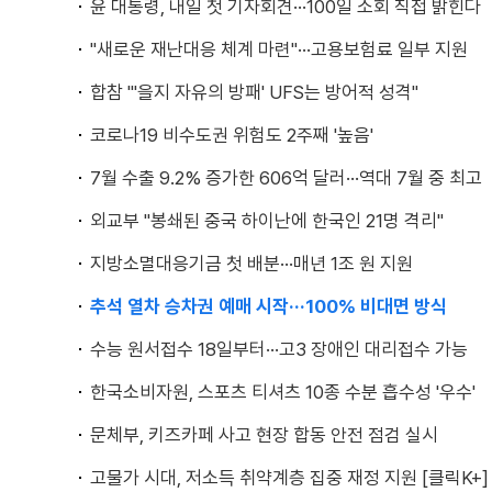
윤 대통령, 내일 첫 기자회견···100일 소회 직접 밝힌다
"새로운 재난대응 체계 마련"···고용보험료 일부 지원
합참 "'을지 자유의 방패' UFS는 방어적 성격"
코로나19 비수도권 위험도 2주째 '높음'
7월 수출 9.2% 증가한 606억 달러···역대 7월 중 최고
외교부 "봉쇄된 중국 하이난에 한국인 21명 격리"
지방소멸대응기금 첫 배분···매년 1조 원 지원
추석 열차 승차권 예매 시작···100% 비대면 방식
수능 원서접수 18일부터···고3 장애인 대리접수 가능
한국소비자원, 스포츠 티셔츠 10종 수분 흡수성 '우수'
문체부, 키즈카페 사고 현장 합동 안전 점검 실시
고물가 시대, 저소득 취약계층 집중 재정 지원 [클릭K+]