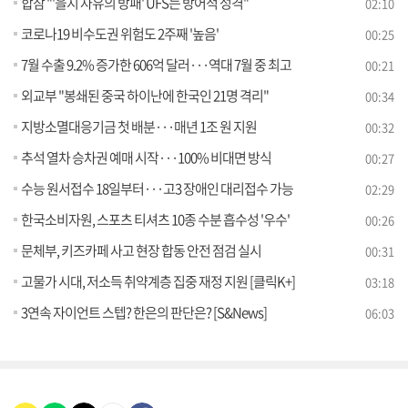
합참 "'을지 자유의 방패' UFS는 방어적 성격"
02:10
코로나19 비수도권 위험도 2주째 '높음'
00:25
7월 수출 9.2% 증가한 606억 달러···역대 7월 중 최고
00:21
외교부 "봉쇄된 중국 하이난에 한국인 21명 격리"
00:34
지방소멸대응기금 첫 배분···매년 1조 원 지원
00:32
추석 열차 승차권 예매 시작···100% 비대면 방식
00:27
수능 원서접수 18일부터···고3 장애인 대리접수 가능
02:29
한국소비자원, 스포츠 티셔츠 10종 수분 흡수성 '우수'
00:26
문체부, 키즈카페 사고 현장 합동 안전 점검 실시
00:31
고물가 시대, 저소득 취약계층 집중 재정 지원 [클릭K+]
03:18
3연속 자이언트 스텝? 한은의 판단은? [S&News]
06:03