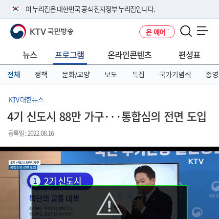
본
메
전
이 누리집은 대한민국 공식 전자정부 누리집입니다.
문
뉴
체
바
바
메
KTV 국민방송
온 에어
로
로
뉴
공식 누리집 주소 확인하기
메뉴 열기
가
가
바
go.kr 주소를 사용하는 누리집은 대한민국 정부기관이 관리하는 누리집입
기
기
로
뉴스
프로그램
온라인콘텐츠
편성표
니다.
가
이밖에 or.kr 또는 .kr등 다른 도메인 주소를 사용하고 있다면 아래 URL에
기
전체
정책
문화/교양
보도
특집
국가기념식
종영
서 도메인 주소를 확인해 보세요
운영중인 공식 누리집보기
KTV 대한뉴스
4기 신도시 88만 가구···통합심의 전면 도입
등록일 : 2022.08.16