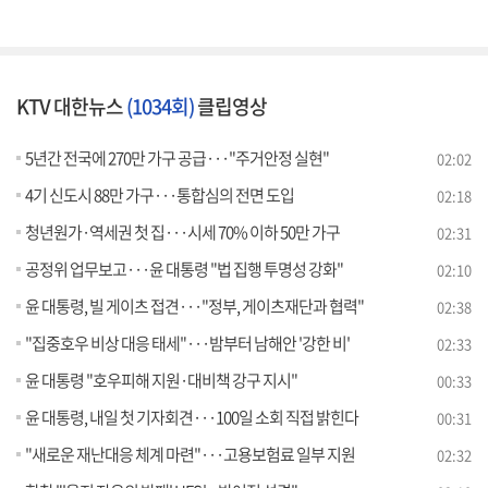
KTV 대한뉴스
(1034회)
클립영상
5년간 전국에 270만 가구 공급···"주거안정 실현"
02:02
4기 신도시 88만 가구···통합심의 전면 도입
02:18
청년원가·역세권 첫 집···시세 70% 이하 50만 가구
02:31
공정위 업무보고···윤 대통령 "법 집행 투명성 강화"
02:10
윤 대통령, 빌 게이츠 접견···"정부, 게이츠재단과 협력"
02:38
"집중호우 비상 대응 태세"···밤부터 남해안 '강한 비'
02:33
윤 대통령 "호우피해 지원·대비책 강구 지시"
00:33
윤 대통령, 내일 첫 기자회견···100일 소회 직접 밝힌다
00:31
"새로운 재난대응 체계 마련"···고용보험료 일부 지원
02:32