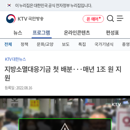
본
메
전
이 누리집은 대한민국 공식 전자정부 누리집입니다.
문
뉴
체
바
바
메
KTV 국민방송
온 에어
로
로
뉴
공식 누리집 주소 확인하기
메뉴 열기
가
가
바
go.kr 주소를 사용하는 누리집은 대한민국 정부기관이 관리하는 누리집입
기
기
로
뉴스
프로그램
온라인콘텐츠
편성표
니다.
가
이밖에 or.kr 또는 .kr등 다른 도메인 주소를 사용하고 있다면 아래 URL에
기
전체
정책
문화/교양
보도
특집
국가기념식
종영
서 도메인 주소를 확인해 보세요
운영중인 공식 누리집보기
KTV 대한뉴스
지방소멸대응기금 첫 배분···매년 1조 원 지
원
등록일 : 2022.08.16