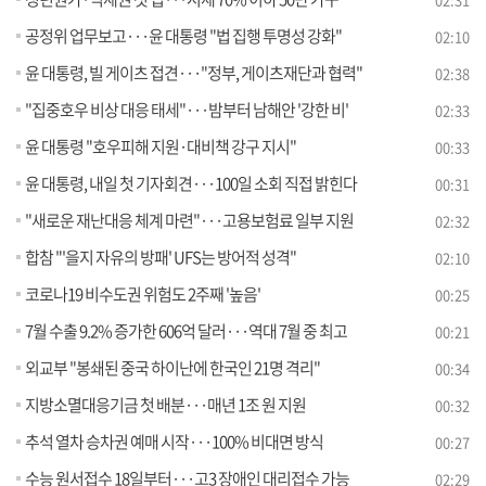
공정위 업무보고···윤 대통령 "법 집행 투명성 강화"
02:10
윤 대통령, 빌 게이츠 접견···"정부, 게이츠재단과 협력"
02:38
"집중호우 비상 대응 태세"···밤부터 남해안 '강한 비'
02:33
윤 대통령 "호우피해 지원·대비책 강구 지시"
00:33
윤 대통령, 내일 첫 기자회견···100일 소회 직접 밝힌다
00:31
"새로운 재난대응 체계 마련"···고용보험료 일부 지원
02:32
합참 "'을지 자유의 방패' UFS는 방어적 성격"
02:10
코로나19 비수도권 위험도 2주째 '높음'
00:25
7월 수출 9.2% 증가한 606억 달러···역대 7월 중 최고
00:21
외교부 "봉쇄된 중국 하이난에 한국인 21명 격리"
00:34
지방소멸대응기금 첫 배분···매년 1조 원 지원
00:32
추석 열차 승차권 예매 시작···100% 비대면 방식
00:27
수능 원서접수 18일부터···고3 장애인 대리접수 가능
02:29