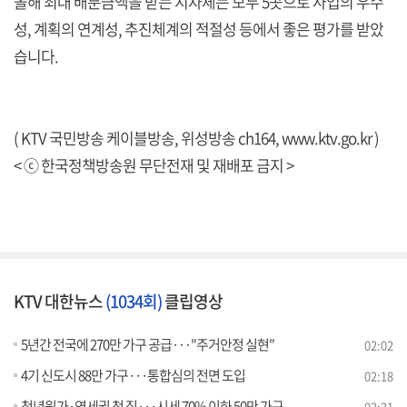
올해 최대 배분금액을 받는 지자체는 모두 5곳으로 사업의 우수
성, 계획의 연계성, 추진체계의 적절성 등에서 좋은 평가를 받았
습니다.
( KTV 국민방송 케이블방송, 위성방송 ch164,
www.ktv.go.kr
)
< ⓒ 한국정책방송원 무단전재 및 재배포 금지 >
KTV 대한뉴스
(1034회)
클립영상
5년간 전국에 270만 가구 공급···"주거안정 실현"
02:02
4기 신도시 88만 가구···통합심의 전면 도입
02:18
청년원가·역세권 첫 집···시세 70% 이하 50만 가구
02:31