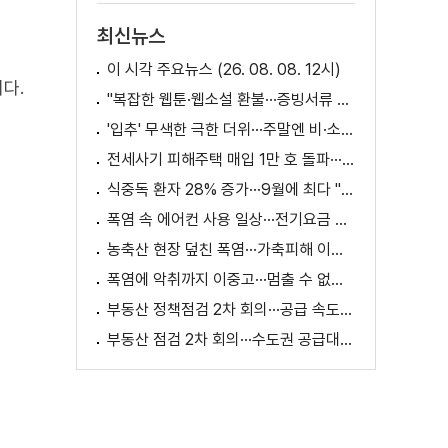
최신뉴스
이 시각 주요뉴스 (26. 08. 08. 12시)
다.
"복잡한 웹툰·웹소설 환불···증빙서류 요구까지"
'입추' 무색한 극한 더위···주말엔 비·소나기
전세사기 피해주택 매입 1만 호 돌파···피해 지원 속도
식중독 환자 28% 증가···9월에 최다 "입추 방심 금물"
폭염 속 에어컨 사용 일상···전기요금 줄이려면?
농축산 현장 덮친 폭염···가축피해 이틀 새 28만 마리↑
폭염에 악취까지 이중고···멈출 수 없는 필수노동
부동산 정책점검 2차 회의···공급 속도전 본격화하나
부동산 점검 2차 회의···수도권 공급대책 논의