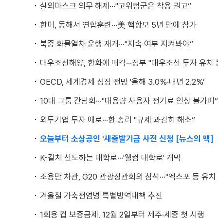
실외마스크 의무 해제···"고위험군은 착용 권고“
한미, 동해서 연합훈련···美 핵항모 5년 만에 참가
북중 화물열차 운행 재개···"지속 여부 지켜봐야“
대우조선해양, 한화에 매각···정부 "대우조선 투자 유치 
OECD, 세계경제 성장 전망 '올해 3.0%·내년 2.2%’
10대 그룹 간담회···"대용량 사용자 전기료 인상 불가피“
외투기업 투자 애로···한 총리 "규제 과감히 해소“
오늘부터 소상공인 '새출발기금 사전 신청 [뉴스의 맥]
K-컬처 선도하는 대학로···'웰컴 대학로' 개막
조용만 차관, G20 관광장관회의 참석···"엑스포 등 유치
겨울철 가축전염병 특별방역대책 추진
1회용 컵 보증금제, 12월 2일부터 제주·세종 첫 시행