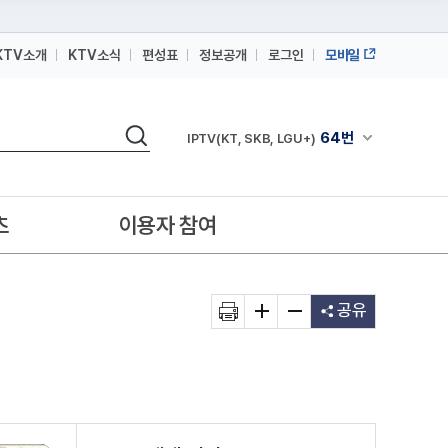
KTV소개
KTV소식
편성표
정보공개
로그인
모바일
164번
스카이라이프
검색
64번
채널안내 펼쳐
IPTV(KT, SKB, LGU+)
164번
스카이라이프
64번
IPTV(KT, SKB, LGU+)
츠
이용자 참여
164번
스카이라이프
공유