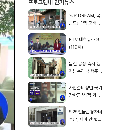
프로그램내 인기뉴스
'청년DREAM, 국
군드림' 앱 모바일
고속버스 승차권
서비스 개시
KTV 대한뉴스 8
(119회)
봄철 공장·축사 등
지붕수리 추락주의
보
자립준비청년 국가
장학금 '성적 기준'
폐지
6·25전몰군경자녀
수당, 자녀 간 협의
없으면 내년부터