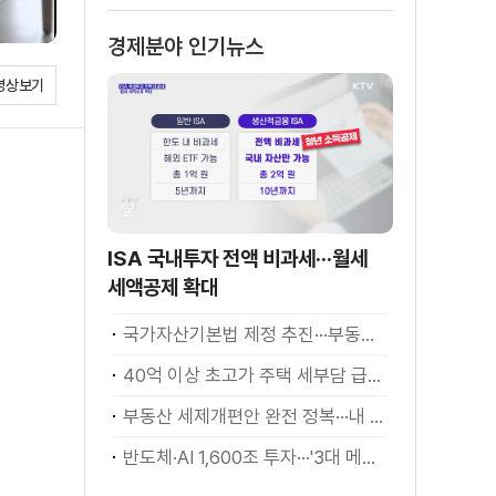
모든 자녀에게 균
경제분야 인기뉴스
등 분할 지급
영상보기
ISA 국내투자 전액 비과세···월세
세액공제 확대
국가자산기본법 제정 추진···부동산·주식 등 통합 관리
40억 이상 초고가 주택 세부담 급증···실수요자 보호 강화
부동산 세제개편안 완전 정복···내 세금 어떻게 달라지나? [K-정책 사용법]
반도체·AI 1,600조 투자···'3대 메가프로젝트' 속도