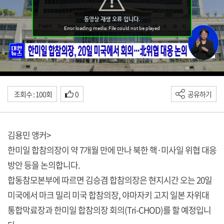
조회수 : 100회
0
공유하기
김용민 앵커>
한미일 합참의장이 약 7개월 만에 만나 북한 핵·미사일 위협 대응
방안 등을 논의합니다.
합동참모본부에 따르면 김승겸 합참의장은 현지시간 오는 20일
미국에서 마크 밀리 미국 합참의장, 야마자키 고지 일본 자위대
통합막료장과 한미일 합참의장 회의(Tri-CHOD)를 할 예정입니