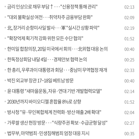
금리 인상으로 채무 부담↑···"신용정책 통해 관리"
02:13
"대외 불확실성 여전···취약차주 금융부담 완화"
02:09
北, 장거리 순항미사일 발사···軍 "실시간 상황 파악"
02:19
"확장억제 획기적 강화 위한 모든 수단 협의"
01:52
한미일 합참의장, 20일 미국에서 회의···北위협 대응 논의
00:40
한독정상회담 내달 4일···경제안보 협력 논의
00:25
한 총리, 우루과이 대통령과 회담···중남미 무역협정 재개
02:33
박진 외교부 장관 17~18일 베트남 방문
00:40
윤 대통령 "새마을운동, 자유·연대 기반 개발협력모델"
02:14
2030년까지 바이오디젤 혼합율 8%로 상향
01:52
방사청 "유·무인복합체계 전력화·방산 매출 2배 확대"
02:04
가루쌀 생산 현장 방문···"식량주권 확보·수급균형 달성"
02:27
법무부, 마약범죄·민생침해범죄 엄정 대응 지시
00:35