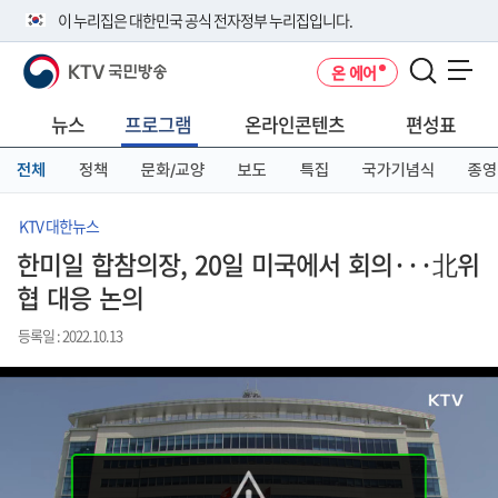
본
메
전
이 누리집은 대한민국 공식 전자정부 누리집입니다.
문
뉴
체
바
바
메
KTV 국민방송
온 에어
로
로
뉴
공식 누리집 주소 확인하기
메뉴 열기
가
가
바
go.kr 주소를 사용하는 누리집은 대한민국 정부기관이 관리하는 누리집입
기
기
로
뉴스
프로그램
온라인콘텐츠
편성표
니다.
가
이밖에 or.kr 또는 .kr등 다른 도메인 주소를 사용하고 있다면 아래 URL에
기
전체
정책
문화/교양
보도
특집
국가기념식
종영
서 도메인 주소를 확인해 보세요
운영중인 공식 누리집보기
KTV 대한뉴스
한미일 합참의장, 20일 미국에서 회의···北위
협 대응 논의
등록일 : 2022.10.13