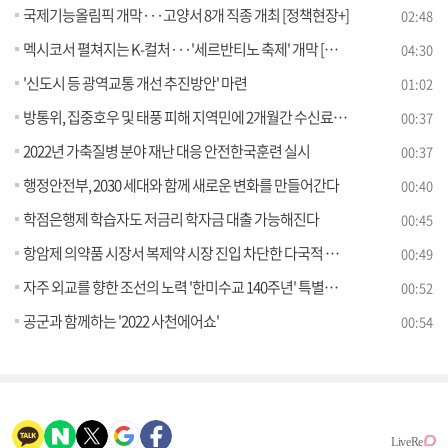
국제기능올림픽 개막···고양서 8개 직종 개최 [정책현장+]
02:48
멕시코서 펼쳐지는 K-컬처···'세르반티노 축제' 개막 [뉴스의 맥]
04:30
'신도시 등 광역교통 개선 추진방안' 마련
01:02
방통위, 집중호우 및 태풍 피해 지역민에 2개월간 수신료 면제
00:37
2022년 가축질병 분야 재난 대응 안전한국훈련 실시
00:37
행정안전부, 2030 세대와 함께 새로운 변화를 만들어간다
00:40
학점은행제 학습자도 저금리 학자금 대출 가능해진다
00:45
항암제 의약품 시장서 복제약 시장 진입 차단한 다국적 제약사 담합행위 적발·제재
00:49
자주 외교를 향한 조선의 노력 '한미수교 140주년' 특별전 개최
00:52
공군과 함께하는 '2022 사천에어쇼'
00:54