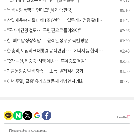
녹색성장 동맹국 '덴마크' [세계 속 한국]
09:10
산업계 운송 차질 피해 1조 6천억···업무개시명령 확대 검토
01:42
"국가기간망 철도···국민 편으로 돌아와야"
02:46
한·베트남 정상회담···윤석열 정부 첫 국빈 방문
01:39
한 총리, 모잠비크 대통령 공식 면담···"에너지 등 협력 합의"
02:48
"2가 백신, 위중증·사망 예방···후유증도 경감"
02:32
가금농장 AI 발생 지속···소독·일제검사 강화
01:50
이번 주말, '탈춤' 유네스코 등재 기념 행사 개최
00:32