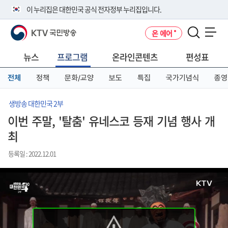
본
메
전
이 누리집은 대한민국 공식 전자정부 누리집입니다.
문
뉴
체
바
바
메
KTV 국민방송
온 에어
로
로
뉴
공식 누리집 주소 확인하기
메뉴 열기
가
가
바
go.kr 주소를 사용하는 누리집은 대한민국 정부기관이 관리하는 누리집입
기
기
로
뉴스
프로그램
온라인콘텐츠
편성표
니다.
가
이밖에 or.kr 또는 .kr등 다른 도메인 주소를 사용하고 있다면 아래 URL에
기
전체
정책
문화/교양
보도
특집
국가기념식
종영
서 도메인 주소를 확인해 보세요
운영중인 공식 누리집보기
생방송 대한민국 2부
이번 주말, '탈춤' 유네스코 등재 기념 행사 개
최
등록일 : 2022.12.01