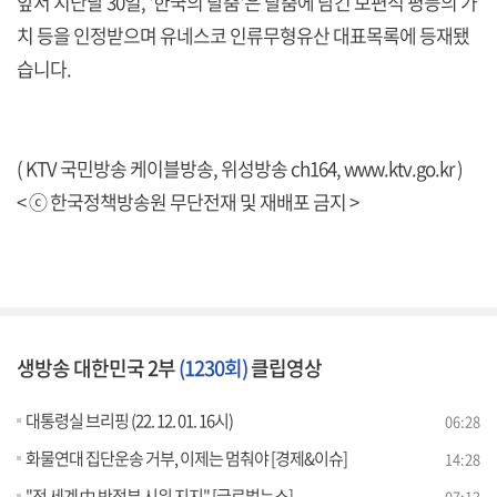
앞서 지난달 30일, '한국의 탈춤'은 탈춤에 담긴 보편적 평등의 가
치 등을 인정받으며 유네스코 인류무형유산 대표목록에 등재됐
습니다.
( KTV 국민방송 케이블방송, 위성방송 ch164,
www.ktv.go.kr
)
< ⓒ 한국정책방송원 무단전재 및 재배포 금지 >
생방송 대한민국 2부
(1230회)
클립영상
대통령실 브리핑 (22. 12. 01. 16시)
06:28
화물연대 집단운송 거부, 이제는 멈춰야 [경제&이슈]
14:28
"전 세계 中 반정부 시위 지지" [글로벌뉴스]
07:13