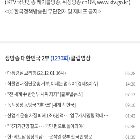
( KTV 국민방송 케이블방송, 위성방송 ch164,
www.ktv.go.kr
)
< ⓒ 한국정책방송원 무단전재 및 재배포 금지 >
생방송 대한민국 2부
(1230회)
클립영상
대통령실 브리핑 (22. 12. 01. 16시)
06:28
화물연대 집단운송 거부, 이제는 멈춰야 [경제&이슈]
14:28
"전 세계 中 반정부 시위 지지" [글로벌뉴스]
07:13
녹색성장 동맹국 '덴마크' [세계 속 한국]
09:10
산업계 운송 차질 피해 1조 6천억···업무개시명령 확대 검토
01:42
"국가기간망 철도···국민 편으로 돌아와야"
02:46
한·베트남 정상회담···윤석열 정부 첫 국빈 방문
01:39