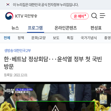
본
메
전
이 누리집은 대한민국 공식 전자정부 누리집입니다.
문
뉴
체
바
바
메
KTV 국민방송
온 에어
로
로
뉴
공식 누리집 주소 확인하기
메뉴 열기
가
가
바
go.kr 주소를 사용하는 누리집은 대한민국 정부기관이 관리하는 누리집입
기
기
로
뉴스
프로그램
온라인콘텐츠
편성표
니다.
가
이밖에 or.kr 또는 .kr등 다른 도메인 주소를 사용하고 있다면 아래 URL에
기
전체
정책
문화/교양
보도
특집
국가기념식
종영
서 도메인 주소를 확인해 보세요
운영중인 공식 누리집보기
생방송 대한민국 2부
한·베트남 정상회담···윤석열 정부 첫 국빈
방문
등록일 : 2022.12.01