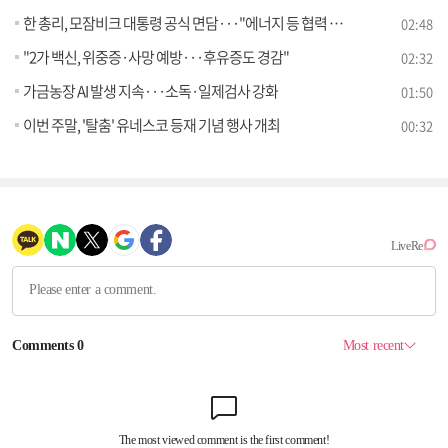
한 총리, 모잠비크 대통령 공식 면담···"에너지 등 협력 합의"
02:48
"2가 백신, 위중증·사망 예방···후유증도 경감"
02:32
가금농장 AI 발생 지속···소독·일제검사 강화
01:50
이번 주말, '탈춤' 유네스코 등재 기념 행사 개최
00:32