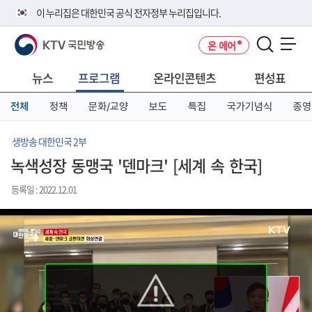
본
메
전
이 누리집은 대한민국 공식 전자정부 누리집입니다.
문
뉴
체
바
바
메
KTV 국민방송
온 에어
로
로
뉴
공식 누리집 주소 확인하기
메뉴 열기
가
가
바
go.kr 주소를 사용하는 누리집은 대한민국 정부기관이 관리하는 누리집입
기
기
로
뉴스
프로그램
온라인콘텐츠
편성표
니다.
가
이밖에 or.kr 또는 .kr등 다른 도메인 주소를 사용하고 있다면 아래 URL에
기
전체
정책
문화/교양
보도
특집
국가기념식
종영
서 도메인 주소를 확인해 보세요
운영중인 공식 누리집보기
생방송 대한민국 2부
녹색성장 동맹국 '덴마크' [세계 속 한국]
등록일 : 2022.12.01