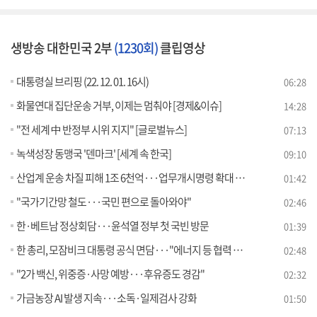
생방송 대한민국 2부
(1230회)
클립영상
대통령실 브리핑 (22. 12. 01. 16시)
06:28
화물연대 집단운송 거부, 이제는 멈춰야 [경제&이슈]
14:28
"전 세계 中 반정부 시위 지지" [글로벌뉴스]
07:13
녹색성장 동맹국 '덴마크' [세계 속 한국]
09:10
산업계 운송 차질 피해 1조 6천억···업무개시명령 확대 검토
01:42
"국가기간망 철도···국민 편으로 돌아와야"
02:46
한·베트남 정상회담···윤석열 정부 첫 국빈 방문
01:39
한 총리, 모잠비크 대통령 공식 면담···"에너지 등 협력 합의"
02:48
"2가 백신, 위중증·사망 예방···후유증도 경감"
02:32
가금농장 AI 발생 지속···소독·일제검사 강화
01:50