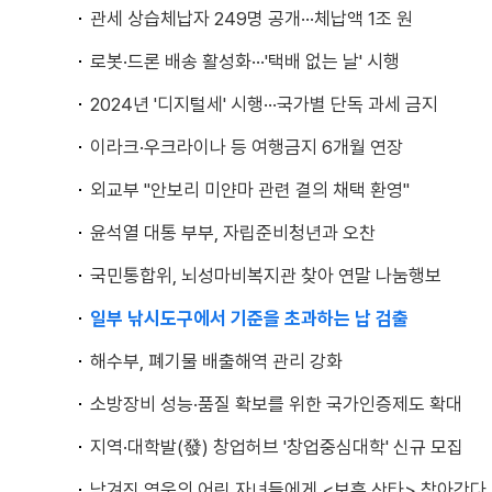
관세 상습체납자 249명 공개···체납액 1조 원
로봇·드론 배송 활성화···'택배 없는 날' 시행
2024년 '디지털세' 시행···국가별 단독 과세 금지
이라크·우크라이나 등 여행금지 6개월 연장
외교부 "안보리 미얀마 관련 결의 채택 환영"
윤석열 대통 부부, 자립준비청년과 오찬
국민통합위, 뇌성마비복지관 찾아 연말 나눔행보
일부 낚시도구에서 기준을 초과하는 납 검출
해수부, 폐기물 배출해역 관리 강화
소방장비 성능·품질 확보를 위한 국가인증제도 확대
지역·대학발(發) 창업허브 '창업중심대학' 신규 모집
남겨진 영웅의 어린 자녀들에게 <보훈 산타> 찾아간다