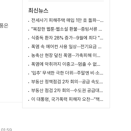
최신뉴스
전세사기 피해주택 매입 1만 호 돌파···피해 지원 속도
제품은
"복잡한 웹툰·웹소설 환불···증빙서류 요구까지"
식중독 환자 28% 증가···9월에 최다 "입추 방심 금물"
폭염 속 에어컨 사용 일상···전기요금 줄이려면?
농축산 현장 덮친 폭염···가축피해 이틀 새 28만 마리↑
폭염에 악취까지 이중고···멈출 수 없는 필수노동
'입추' 무색한 극한 더위···주말엔 비·소나기
부동산 정책점검 2차 회의···공급 속도전 본격화하나
부동산 점검 2차 회의···수도권 공급대책 논의
이 대통령, 국가폭력 피해자 오찬···"책임지고 치유"
01:59