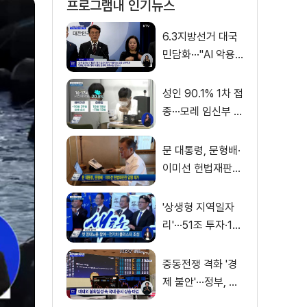
프로그램내 인기뉴스
6.3지방선거 대국
민담화···"AI 악용
가짜뉴스 처벌"
성인 90.1% 1차 접
종···모레 임신부 사
전예약
문 대통령, 문형배·
이미선 헌법재판관
임명 재가
'상생형 지역일자
리'···51조 투자·13
만 명 고용
중동전쟁 격화 '경
제 불안'···정부, 금
융·수출입 영향 최