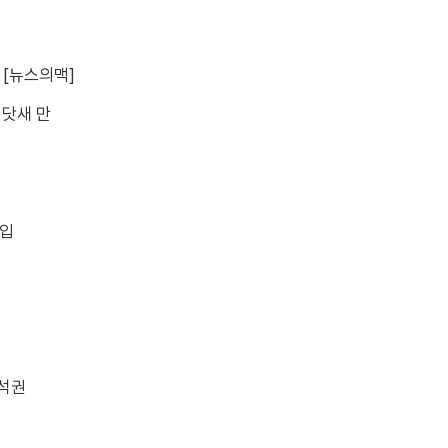
 [뉴스의맥]
 닷새 만
돌입
 석권