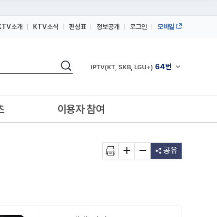
KTV소개
KTV소식
편성표
정보공개
로그인
모바일
164번
스카이라이프
검색
64번
채널안내 펼쳐
IPTV(KT, SKB, LGU+)
164번
스카이라이프
64번
IPTV(KT, SKB, LGU+)
츠
이용자 참여
164번
스카이라이프
공유