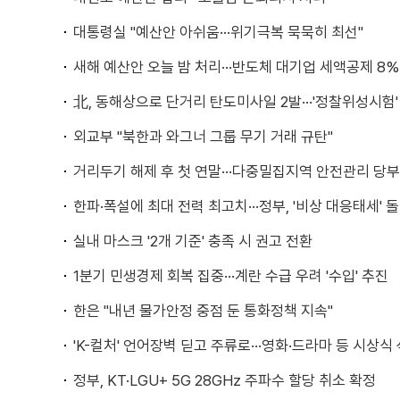
대통령실 "예산안 아쉬움···위기극복 묵묵히 최선"
새해 예산안 오늘 밤 처리···반도체 대기업 세액공제 8%
北, 동해상으로 단거리 탄도미사일 2발···'정찰위성시험'
외교부 "북한과 와그너 그룹 무기 거래 규탄"
거리두기 해제 후 첫 연말···다중밀집지역 안전관리 당부
한파·폭설에 최대 전력 최고치···정부, '비상 대응태세' 
실내 마스크 '2개 기준' 충족 시 권고 전환
1분기 민생경제 회복 집중···계란 수급 우려 '수입' 추진
한은 "내년 물가안정 중점 둔 통화정책 지속"
'K-컬처' 언어장벽 딛고 주류로···영화·드라마 등 시상식
정부, KT·LGU+ 5G 28GHz 주파수 할당 취소 확정