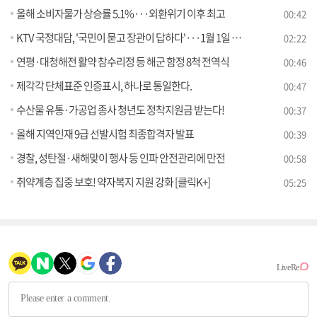
올해 소비자물가 상승률 5.1%···외환위기 이후 최고
00:42
KTV 국정대담, '국민이 묻고 장관이 답하다'···1월 1일 첫 방송
02:22
연평·대청해전 활약 참수리정 등 해군 함정 8척 전역식
00:46
제각각 단체표준 인증표시, 하나로 통일한다.
00:47
수산물 유통·가공업 종사 청년도 정착지원금 받는다!
00:37
올해 지역인재 9급 선발시험 최종합격자 발표
00:39
경찰, 성탄절·새해맞이 행사 등 인파 안전관리에 만전
00:58
취약계층 집중 보호! 약자복지 지원 강화 [클릭K+]
05:25