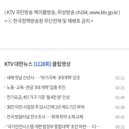
( KTV 국민방송 케이블방송, 위성방송 ch164,
www.ktv.go.kr
)
< ⓒ 한국정책방송원 무단전재 및 재배포 금지 >
KTV 대한뉴스
(1128회)
클립영상
새해 첫날 신년사···'위기극복·3대개혁' 강조
02:21
노동·교육·연금 '3대 개혁' 집중 추진
02:21
전기요금, 4인 가구 기준 '월 4천 원' 인상
01:49
30인 미만 사업장 주 52시간제 1년 계도기간 부여
02:00
전국 방음터널 전수조사···화재 취약 소재 교체
00:42
'국가안전시스템 개편 범정부 종합대책' 초안 마련···다음 달 발표
00:31