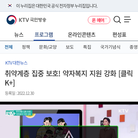
본
메
전
이 누리집은 대한민국 공식 전자정부 누리집입니다.
문
뉴
체
바
바
메
KTV 국민방송
온 에어
로
로
뉴
공식 누리집 주소 확인하기
메뉴 열기
가
가
바
go.kr 주소를 사용하는 누리집은 대한민국 정부기관이 관리하는 누리집입
기
기
로
뉴스
프로그램
온라인콘텐츠
편성표
니다.
가
이밖에 or.kr 또는 .kr등 다른 도메인 주소를 사용하고 있다면 아래 URL에
기
전체
정책
문화/교양
보도
특집
국가기념식
종영
서 도메인 주소를 확인해 보세요
운영중인 공식 누리집보기
KTV 대한뉴스
취약계층 집중 보호! 약자복지 지원 강화 [클릭
K+]
등록일 : 2022.12.30