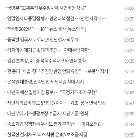
국방부 "고체추진 우주발사체 시험비행 성공"
00:23
연말연시 다중밀집 행사 안전대책 점검···안전 사각지대 관리 당부
00:29
"안녕! 2022년"···10대 뉴스 결산 [뉴스의 맥]
07:55
중국발 입국자 코로나19 진단검사 의무화
00:32
감기약 사재기 근절대책 추진···판매수량 제한
00:27
김건 본부장, 미·중 북핵수석대표와 연쇄 통화
00:39
한 총리 "세법, 정부 추진안 반영 안돼 유감"···보완책 지시
02:15
윤석열 대통령, 전략산업 세제지원 확대 지시
00:27
내년도 예산 집행지침 통보···"국정기조 조기 구현"
02:09
재난적의료비 한도 5천만 원까지···기초·장애 연금 인상
01:47
내년부터 기초생활보장 수급자 '재산기준' 완화
02:30
중소기업 정책자금 우선도 평가 후 지급···이차보전 8천억 지원
01:44
한국산 전기차도 '리스 차량'은 IRA 보조금 지급
00:39