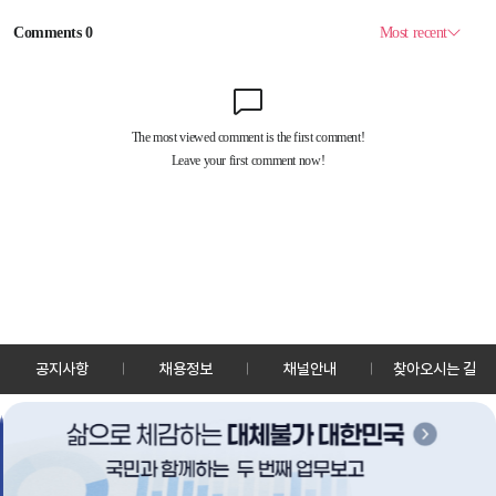
공지사항
채용정보
채널안내
찾아오시는 길
30128 세종특별자치시 정부2청사로 13 한국정책방송원 KTV
TEL: 044-204-8000
Copyrightⓒ KTV 국민방송 All Rights Reserved.
PC버전
앱 다운로드