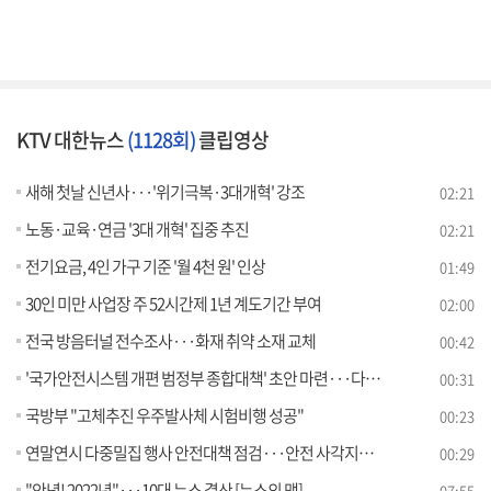
KTV 대한뉴스
(1128회)
클립영상
새해 첫날 신년사···'위기극복·3대개혁' 강조
02:21
노동·교육·연금 '3대 개혁' 집중 추진
02:21
전기요금, 4인 가구 기준 '월 4천 원' 인상
01:49
30인 미만 사업장 주 52시간제 1년 계도기간 부여
02:00
전국 방음터널 전수조사···화재 취약 소재 교체
00:42
'국가안전시스템 개편 범정부 종합대책' 초안 마련···다음 달 발표
00:31
국방부 "고체추진 우주발사체 시험비행 성공"
00:23
연말연시 다중밀집 행사 안전대책 점검···안전 사각지대 관리 당부
00:29
"안녕! 2022년"···10대 뉴스 결산 [뉴스의 맥]
07:55