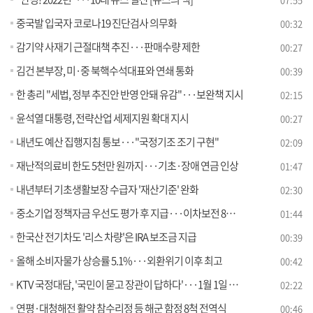
중국발 입국자 코로나19 진단검사 의무화
00:32
감기약 사재기 근절대책 추진···판매수량 제한
00:27
김건 본부장, 미·중 북핵수석대표와 연쇄 통화
00:39
한 총리 "세법, 정부 추진안 반영 안돼 유감"···보완책 지시
02:15
윤석열 대통령, 전략산업 세제지원 확대 지시
00:27
내년도 예산 집행지침 통보···"국정기조 조기 구현"
02:09
재난적의료비 한도 5천만 원까지···기초·장애 연금 인상
01:47
내년부터 기초생활보장 수급자 '재산기준' 완화
02:30
중소기업 정책자금 우선도 평가 후 지급···이차보전 8천억 지원
01:44
한국산 전기차도 '리스 차량'은 IRA 보조금 지급
00:39
올해 소비자물가 상승률 5.1%···외환위기 이후 최고
00:42
KTV 국정대담, '국민이 묻고 장관이 답하다'···1월 1일 첫 방송
02:22
연평·대청해전 활약 참수리정 등 해군 함정 8척 전역식
00:46