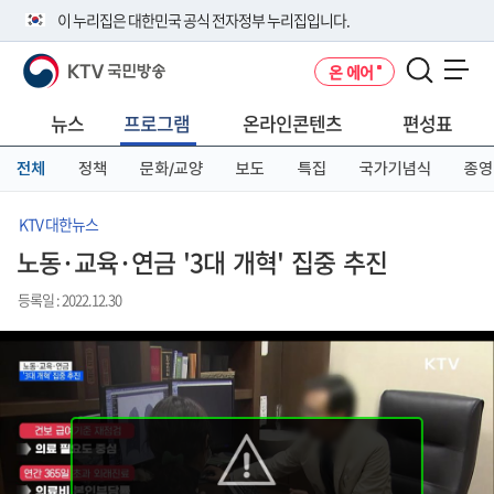
본
메
전
이 누리집은 대한민국 공식 전자정부 누리집입니다.
문
뉴
체
바
바
메
KTV 국민방송
온 에어
로
로
뉴
공식 누리집 주소 확인하기
메뉴 열기
가
가
바
go.kr 주소를 사용하는 누리집은 대한민국 정부기관이 관리하는 누리집입
기
기
로
뉴스
프로그램
온라인콘텐츠
편성표
니다.
가
이밖에 or.kr 또는 .kr등 다른 도메인 주소를 사용하고 있다면 아래 URL에
기
전체
정책
문화/교양
보도
특집
국가기념식
종영
서 도메인 주소를 확인해 보세요
운영중인 공식 누리집보기
KTV 대한뉴스
노동·교육·연금 '3대 개혁' 집중 추진
등록일 : 2022.12.30