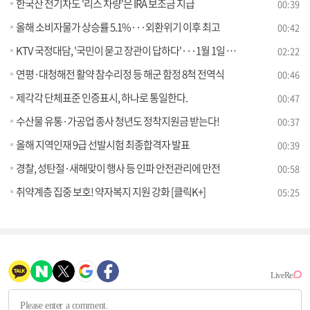
한국산 전기차도 '리스 차량'은 IRA 보조금 지급
00:39
올해 소비자물가 상승률 5.1%···외환위기 이후 최고
00:42
KTV 국정대담, '국민이 묻고 장관이 답하다'···1월 1일 첫 방송
02:22
연평·대청해전 활약 참수리정 등 해군 함정 8척 전역식
00:46
제각각 단체표준 인증표시, 하나로 통일한다.
00:47
수산물 유통·가공업 종사 청년도 정착지원금 받는다!
00:37
올해 지역인재 9급 선발시험 최종합격자 발표
00:39
경찰, 성탄절·새해맞이 행사 등 인파 안전관리에 만전
00:58
취약계층 집중 보호! 약자복지 지원 강화 [클릭K+]
05:25