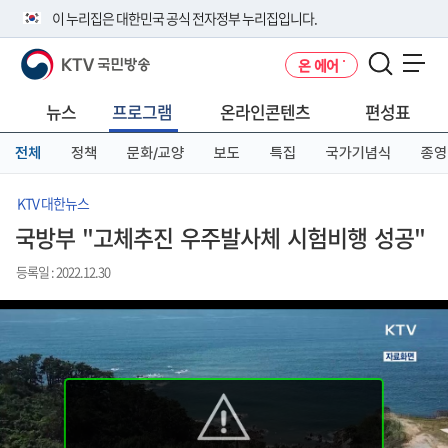
본
메
전
이 누리집은 대한민국 공식 전자정부 누리집입니다.
문
뉴
체
바
바
메
KTV 국민방송
온 에어
로
로
뉴
공식 누리집 주소 확인하기
메뉴 열기
가
가
바
go.kr 주소를 사용하는 누리집은 대한민국 정부기관이 관리하는 누리집입
기
기
로
뉴스
프로그램
온라인콘텐츠
편성표
니다.
가
이밖에 or.kr 또는 .kr등 다른 도메인 주소를 사용하고 있다면 아래 URL에
기
전체
정책
문화/교양
보도
특집
국가기념식
종영
서 도메인 주소를 확인해 보세요
운영중인 공식 누리집보기
KTV 대한뉴스
국방부 "고체추진 우주발사체 시험비행 성공"
등록일 : 2022.12.30