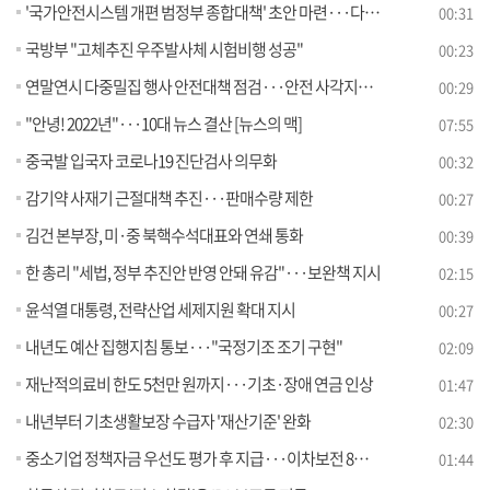
'국가안전시스템 개편 범정부 종합대책' 초안 마련···다음 달 발표
00:31
국방부 "고체추진 우주발사체 시험비행 성공"
00:23
연말연시 다중밀집 행사 안전대책 점검···안전 사각지대 관리 당부
00:29
"안녕! 2022년"···10대 뉴스 결산 [뉴스의 맥]
07:55
중국발 입국자 코로나19 진단검사 의무화
00:32
감기약 사재기 근절대책 추진···판매수량 제한
00:27
김건 본부장, 미·중 북핵수석대표와 연쇄 통화
00:39
한 총리 "세법, 정부 추진안 반영 안돼 유감"···보완책 지시
02:15
윤석열 대통령, 전략산업 세제지원 확대 지시
00:27
내년도 예산 집행지침 통보···"국정기조 조기 구현"
02:09
재난적의료비 한도 5천만 원까지···기초·장애 연금 인상
01:47
내년부터 기초생활보장 수급자 '재산기준' 완화
02:30
중소기업 정책자금 우선도 평가 후 지급···이차보전 8천억 지원
01:44