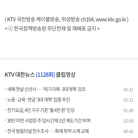
( KTV 국민방송 케이블방송, 위성방송 ch164,
www.ktv.go.kr
)
< ⓒ 한국정책방송원 무단전재 및 재배포 금지 >
KTV 대한뉴스
(1128회)
클립영상
새해 첫날 신년사···'위기극복·3대개혁' 강조
02:21
노동·교육·연금 '3대 개혁' 집중 추진
02:21
전기요금, 4인 가구 기준 '월 4천 원' 인상
01:49
30인 미만 사업장 주 52시간제 1년 계도기간 부여
02:00
전국 방음터널 전수조사···화재 취약 소재 교체
00:42