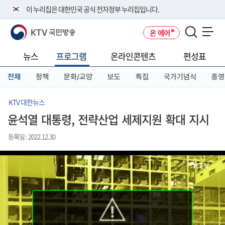
본
메
전
이 누리집은 대한민국 공식 전자정부 누리집입니다.
문
뉴
체
바
바
메
KTV 국민방송
온 에어
로
로
뉴
공식 누리집 주소 확인하기
메뉴 열기
가
가
바
go.kr 주소를 사용하는 누리집은 대한민국 정부기관이 관리하는 누리집입
기
기
로
뉴스
프로그램
온라인콘텐츠
편성표
니다.
가
이밖에 or.kr 또는 .kr등 다른 도메인 주소를 사용하고 있다면 아래 URL에
기
전체
정책
문화/교양
보도
특집
국가기념식
종영
서 도메인 주소를 확인해 보세요
운영중인 공식 누리집보기
KTV 대한뉴스
윤석열 대통령, 전략산업 세제지원 확대 지시
등록일 : 2022.12.30