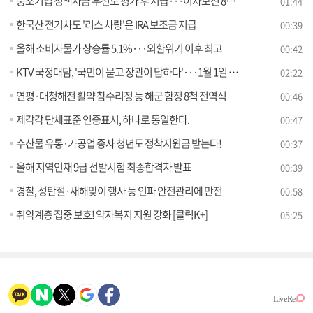
중소기업 정책자금 우선도 평가 후 지급···이차보전 8천억 지원
01:44
한국산 전기차도 '리스 차량'은 IRA 보조금 지급
00:39
올해 소비자물가 상승률 5.1%···외환위기 이후 최고
00:42
KTV 국정대담, '국민이 묻고 장관이 답하다'···1월 1일 첫 방송
02:22
연평·대청해전 활약 참수리정 등 해군 함정 8척 전역식
00:46
제각각 단체표준 인증표시, 하나로 통일한다.
00:47
수산물 유통·가공업 종사 청년도 정착지원금 받는다!
00:37
올해 지역인재 9급 선발시험 최종합격자 발표
00:39
경찰, 성탄절·새해맞이 행사 등 인파 안전관리에 만전
00:58
취약계층 집중 보호! 약자복지 지원 강화 [클릭K+]
05:25