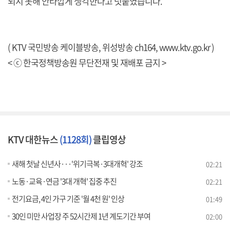
되지 못해 안타깝게 생각한다고 덧붙였습니다.
( KTV 국민방송 케이블방송, 위성방송 ch164,
www.ktv.go.kr
)
< ⓒ 한국정책방송원 무단전재 및 재배포 금지 >
KTV 대한뉴스
(1128회)
클립영상
새해 첫날 신년사···'위기극복·3대개혁' 강조
02:21
노동·교육·연금 '3대 개혁' 집중 추진
02:21
전기요금, 4인 가구 기준 '월 4천 원' 인상
01:49
30인 미만 사업장 주 52시간제 1년 계도기간 부여
02:00