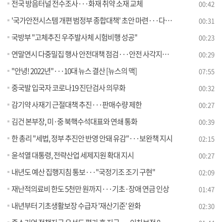
전국 방음터널 전수조사···화재 취약 소재 교체
00:42
'국가안전시스템 개편 범정부 종합대책' 초안 마련···다음 달 발표
00:31
국방부 "고체추진 우주발사체 시험비행 성공"
00:23
연말연시 다중밀집 행사 안전대책 점검···안전 사각지대 관리 당부
00:29
"안녕! 2022년"···10대 뉴스 결산 [뉴스의 맥]
07:55
중국발 입국자 코로나19 진단검사 의무화
00:32
감기약 사재기 근절대책 추진···판매수량 제한
00:27
김건 본부장, 미·중 북핵수석대표와 연쇄 통화
00:39
한 총리 "세법, 정부 추진안 반영 안돼 유감"···보완책 지시
02:15
윤석열 대통령, 전략산업 세제지원 확대 지시
00:27
내년도 예산 집행지침 통보···"국정기조 조기 구현"
02:09
재난적의료비 한도 5천만 원까지···기초·장애 연금 인상
01:47
내년부터 기초생활보장 수급자 '재산기준' 완화
02:30